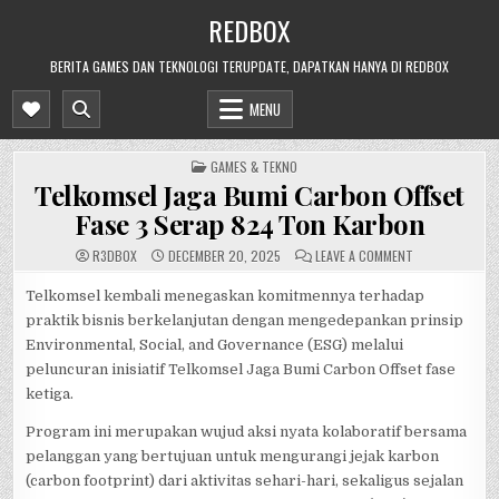
Skip
REDBOX
to
content
BERITA GAMES DAN TEKNOLOGI TERUPDATE, DAPATKAN HANYA DI REDBOX
MENU
POSTED
GAMES & TEKNO
IN
Telkomsel Jaga Bumi Carbon Offset
Fase 3 Serap 824 Ton Karbon
ON
R3DB0X
DECEMBER 20, 2025
LEAVE A COMMENT
TELKOMSEL
JAGA
BUMI
Telkomsel kembali menegaskan komitmennya terhadap
CARBON
praktik bisnis berkelanjutan dengan mengedepankan prinsip
OFFSET
FASE
Environmental, Social, and Governance (ESG) melalui
3
SERAP
peluncuran inisiatif Telkomsel Jaga Bumi Carbon Offset fase
824
TON
ketiga.
KARBON
Program ini merupakan wujud aksi nyata kolaboratif bersama
pelanggan yang bertujuan untuk mengurangi jejak karbon
(carbon footprint) dari aktivitas sehari-hari, sekaligus sejalan