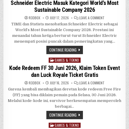
in
Schneider Electric Masuk Kategori World’s Most
Sustainable Company 2026
ON
R3DB0X
JULY 17, 2026
LEAVE A COMMENT
SCHNEIDER
TIME dan Statista menobatkan Schneider Electric sebagai
ELECTRIC
MASUK
World’s Most Sustainable Company 2026. Prestasi ini
KATEGORI
WORLD’S
menandai tahun ketiga berturut-turut Schneider Electric
MOST
menempati posisi puncak dalam pemeringkatan yang…
SUSTAINABLE
COMPANY
2026
CONTINUE READING
GAMES & TEKNO
Posted
in
Kode Redeem FF 30 Juni 2026, Klaim Token Event
dan Luck Royale Ticket Gratis
ON
R3DB0X
JULY 16, 2026
LEAVE A COMMENT
KODE
Garena kembali membagikan deretan kode redeem Free Fire
REDEEM
FF
(FF) yang bisa diklaim pemain pada Selasa, 30 Juni 2026.
30
JUNI
Melalui kode-kode ini, survivor berkesempatan memperoleh
2026,
berbagai…
KLAIM
TOKEN
EVENT
CONTINUE READING
DAN
LUCK
ROYALE
GAMES & TEKNO
Posted
TICKET