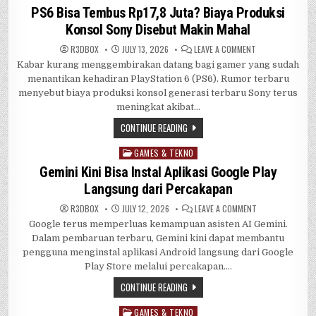
in
PS6 Bisa Tembus Rp17,8 Juta? Biaya Produksi
Konsol Sony Disebut Makin Mahal
ON
R3DB0X
JULY 13, 2026
LEAVE A COMMENT
PS6
Kabar kurang menggembirakan datang bagi gamer yang sudah
BISA
TEMBUS
menantikan kehadiran PlayStation 6 (PS6). Rumor terbaru
RP17,8
JUTA?
menyebut biaya produksi konsol generasi terbaru Sony terus
BIAYA
meningkat akibat…
PRODUKSI
KONSOL
SONY
CONTINUE READING
DISEBUT
MAKIN
MAHAL
GAMES & TEKNO
Posted
in
Gemini Kini Bisa Instal Aplikasi Google Play
Langsung dari Percakapan
ON
R3DB0X
JULY 12, 2026
LEAVE A COMMENT
GEMINI
Google terus memperluas kemampuan asisten AI Gemini.
KINI
BISA
Dalam pembaruan terbaru, Gemini kini dapat membantu
INSTAL
APLIKASI
pengguna menginstal aplikasi Android langsung dari Google
GOOGLE
Play Store melalui percakapan….
PLAY
LANGSUNG
DARI
CONTINUE READING
PERCAKAPAN
GAMES & TEKNO
Posted