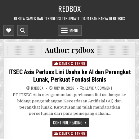
Skip
REDBOX
to
content
BERITA GAMES DAN TEKNOLOGI TERUPDATE, DAPATKAN HANYA DI REDBOX
MENU
Author:
r3db0x
GAMES & TEKNO
Posted
in
ITSEC Asia Perluas Lini Usaha ke AI dan Perangkat
Lunak, Perkuat Fondasi Bisnis
ON
R3DB0X
JULY 18, 2026
LEAVE A COMMENT
ITSEC
PT ITSEC Asia mengumumkan perluasan lini usahanya ke
ASIA
PERLUAS
bidang pengembangan Kecerdasan Artifisial (AI) dan
LINI
USAHA
perangkat lunak. Keputusan ini telah mendapatkan
KE
persetujuan dari para pemegang saham…
AI
DAN
PERANGKAT
CONTINUE READING
LUNAK,
PERKUAT
FONDASI
GAMES & TEKNO
Posted
BISNIS