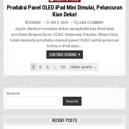
in
Produksi Panel OLED iPad Mini Dimulai, Peluncuran
Kian Dekat
ON
R3DB0X
JULY 9, 2026
LEAVE A COMMENT
PRODUKSI
Apple disebut semakin dekat menghadirkan iPad mini
PANEL
OLED
pertama dengan layar OLED. Samsung Display dilaporkan
IPAD
MINI
telah memulai produksi massal panel OLED untuk generasi
DIMULAI,
terbaru iPad mini….
PELUNCURAN
KIAN
DEKAT
CONTINUE READING
Posts
1
2
3
…
31
Older posts →
pagination
Search
Search
RECENT POSTS