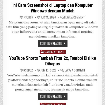
in
Ini Cara Screenshot di Laptop dan Komputer
Windows dengan Mudah
ON
R3DB0X
JULY 11, 2026
LEAVE A COMMENT
INI
Mengambil screenshot atau tangkapan layar menjadi salah
CARA
SCREENSHOT
satu fitur yang paling sering digunakan di komputer Windows.
DI
LAPTOP
Fitur ini berguna untuk menyimpan informasi penting,
DAN
mendokumentasikan tampilan…
KOMPUTER
WINDOWS
DENGAN
CONTINUE READING
MUDAH
GAMES & TEKNO
Posted
in
YouTube Shorts Tambah Fitur 2x, Tombol Dislike
Dihapus
ON
R3DB0X
JULY 10, 2026
LEAVE A COMMENT
YOUTUBE
YouTube mulai menggulirkan serangkaian pembaruan untuk
SHORTS
TAMBAH
platform video pendeknya, YouTube Shorts. Pembaruan ini
FITUR
2X,
menghadirkan sejumlah fitur baru yang berfokus pada
TOMBOL
pengalaman menonton, termasuk mode tampilan…
DISLIKE
DIHAPUS
CONTINUE READING
GAMES & TEKNO
Posted