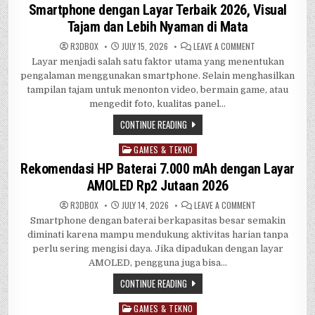
GRATIS
in
Smartphone dengan Layar Terbaik 2026, Visual
Tajam dan Lebih Nyaman di Mata
ON
R3DB0X
JULY 15, 2026
LEAVE A COMMENT
SMARTPHONE
Layar menjadi salah satu faktor utama yang menentukan
DENGAN
LAYAR
pengalaman menggunakan smartphone. Selain menghasilkan
TERBAIK
2026,
tampilan tajam untuk menonton video, bermain game, atau
VISUAL
mengedit foto, kualitas panel…
TAJAM
DAN
LEBIH
CONTINUE READING
NYAMAN
DI
MATA
GAMES & TEKNO
Posted
in
Rekomendasi HP Baterai 7.000 mAh dengan Layar
AMOLED Rp2 Jutaan 2026
ON
R3DB0X
JULY 14, 2026
LEAVE A COMMENT
REKOMENDASI
Smartphone dengan baterai berkapasitas besar semakin
HP
BATERAI
diminati karena mampu mendukung aktivitas harian tanpa
7.000
MAH
perlu sering mengisi daya. Jika dipadukan dengan layar
DENGAN
AMOLED, pengguna juga bisa…
LAYAR
AMOLED
RP2
CONTINUE READING
JUTAAN
2026
GAMES & TEKNO
Posted