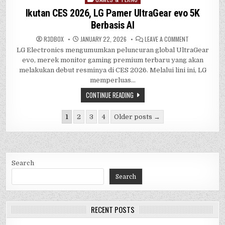
in
Ikutan CES 2026, LG Pamer UltraGear evo 5K
Berbasis AI
ON
R3DB0X
JANUARY 22, 2026
LEAVE A COMMENT
IKUTAN
LG Electronics mengumumkan peluncuran global UltraGear
CES
2026,
evo, merek monitor gaming premium terbaru yang akan
LG
PAMER
melakukan debut resminya di CES 2026. Melalui lini ini, LG
ULTRAGEAR
memperluas…
EVO
5K
BERBASIS
CONTINUE READING
AI
Posts
1
2
3
4
Older posts →
pagination
Search
Search
RECENT POSTS