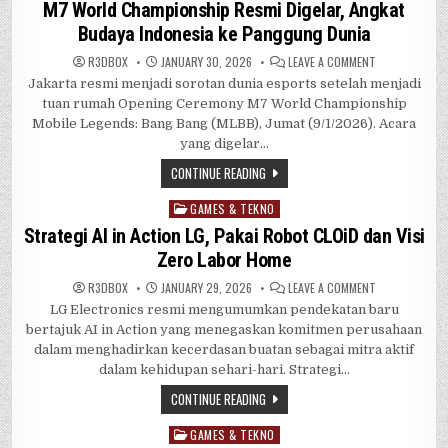
in
M7 World Championship Resmi Digelar, Angkat
Budaya Indonesia ke Panggung Dunia
ON
R3DB0X
JANUARY 30, 2026
LEAVE A COMMENT
M7
Jakarta resmi menjadi sorotan dunia esports setelah menjadi
WORLD
CHAMPIONSHI
tuan rumah Opening Ceremony M7 World Championship
RESMI
DIGELAR,
Mobile Legends: Bang Bang (MLBB), Jumat (9/1/2026). Acara
ANGKAT
yang digelar…
BUDAYA
INDONESIA
KE
CONTINUE READING
PANGGUNG
DUNIA
GAMES & TEKNO
Posted
in
Strategi AI in Action LG, Pakai Robot CLOiD dan Visi
Zero Labor Home
ON
R3DB0X
JANUARY 29, 2026
LEAVE A COMMENT
STRATEGI
LG Electronics resmi mengumumkan pendekatan baru
AI
IN
bertajuk AI in Action yang menegaskan komitmen perusahaan
ACTION
LG,
dalam menghadirkan kecerdasan buatan sebagai mitra aktif
PAKAI
dalam kehidupan sehari-hari. Strategi…
ROBOT
CLOID
DAN
CONTINUE READING
VISI
ZERO
LABOR
GAMES & TEKNO
Posted
HOME