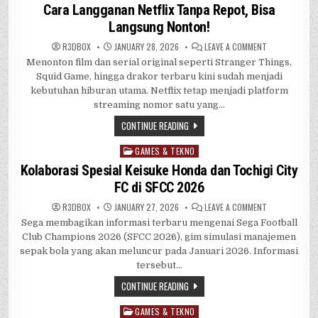
in
Cara Langganan Netflix Tanpa Repot, Bisa
Langsung Nonton!
ON
R3DB0X
JANUARY 28, 2026
LEAVE A COMMENT
CARA
Menonton film dan serial original seperti Stranger Things,
LANGGANAN
NETFLIX
Squid Game, hingga drakor terbaru kini sudah menjadi
TANPA
REPOT,
kebutuhan hiburan utama. Netflix tetap menjadi platform
BISA
streaming nomor satu yang…
LANGSUNG
NONTON!
CONTINUE READING
GAMES & TEKNO
Posted
in
Kolaborasi Spesial Keisuke Honda dan Tochigi City
FC di SFCC 2026
ON
R3DB0X
JANUARY 27, 2026
LEAVE A COMMENT
KOLABORASI
Sega membagikan informasi terbaru mengenai Sega Football
SPESIAL
KEISUKE
Club Champions 2026 (SFCC 2026), gim simulasi manajemen
HONDA
DAN
sepak bola yang akan meluncur pada Januari 2026. Informasi
TOCHIGI
tersebut…
CITY
FC
DI
CONTINUE READING
SFCC
2026
GAMES & TEKNO
Posted