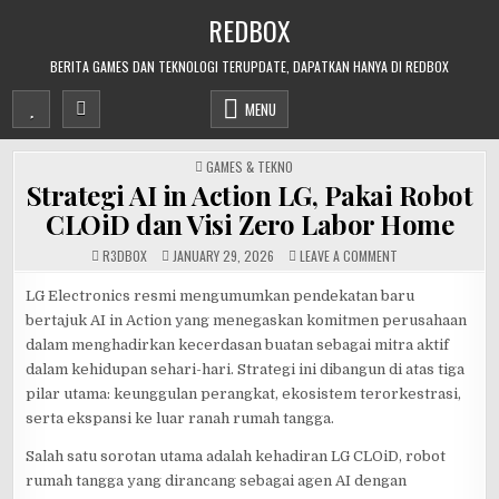
Skip
REDBOX
to
content
BERITA GAMES DAN TEKNOLOGI TERUPDATE, DAPATKAN HANYA DI REDBOX
MENU
POSTED
GAMES & TEKNO
IN
Strategi AI in Action LG, Pakai Robot
CLOiD dan Visi Zero Labor Home
ON
R3DB0X
JANUARY 29, 2026
LEAVE A COMMENT
STRATEGI
AI
IN
LG Electronics resmi mengumumkan pendekatan baru
ACTION
bertajuk AI in Action yang menegaskan komitmen perusahaan
LG,
PAKAI
dalam menghadirkan kecerdasan buatan sebagai mitra aktif
ROBOT
CLOID
dalam kehidupan sehari-hari. Strategi ini dibangun di atas tiga
DAN
VISI
pilar utama: keunggulan perangkat, ekosistem terorkestrasi,
ZERO
LABOR
serta ekspansi ke luar ranah rumah tangga.
HOME
Salah satu sorotan utama adalah kehadiran LG CLOiD, robot
rumah tangga yang dirancang sebagai agen AI dengan