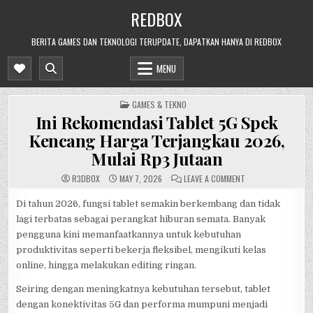
Skip
REDBOX
to
content
BERITA GAMES DAN TEKNOLOGI TERUPDATE, DAPATKAN HANYA DI REDBOX
MENU
POSTED
GAMES & TEKNO
IN
Ini Rekomendasi Tablet 5G Spek
Kencang Harga Terjangkau 2026,
Mulai Rp3 Jutaan
ON
R3DB0X
MAY 7, 2026
LEAVE A COMMENT
INI
REKOMENDASI
TABLET
Di tahun 2026, fungsi tablet semakin berkembang dan tidak
5G
lagi terbatas sebagai perangkat hiburan semata. Banyak
SPEK
KENCANG
pengguna kini memanfaatkannya untuk kebutuhan
HARGA
TERJANGKAU
produktivitas seperti bekerja fleksibel, mengikuti kelas
2026,
MULAI
online, hingga melakukan editing ringan.
RP3
JUTAAN
Seiring dengan meningkatnya kebutuhan tersebut, tablet
dengan konektivitas 5G dan performa mumpuni menjadi