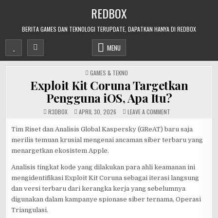
Skip
REDBOX
to
content
BERITA GAMES DAN TEKNOLOGI TERUPDATE, DAPATKAN HANYA DI REDBOX
MENU
POSTED
GAMES & TEKNO
IN
Exploit Kit Coruna Targetkan
Pengguna iOS, Apa Itu?
ON
R3DB0X
APRIL 30, 2026
LEAVE A COMMENT
EXPLOIT
KIT
CORUNA
Tim Riset dan Analisis Global Kaspersky (GReAT) baru saja
TARGETKAN
merilis temuan krusial mengenai ancaman siber terbaru yang
PENGGUNA
IOS,
menargetkan ekosistem Apple.
APA
ITU?
Analisis tingkat kode yang dilakukan para ahli keamanan ini
mengidentifikasi Exploit Kit Coruna sebagai iterasi langsung
dan versi terbaru dari kerangka kerja yang sebelumnya
digunakan dalam kampanye spionase siber ternama, Operasi
Triangulasi.