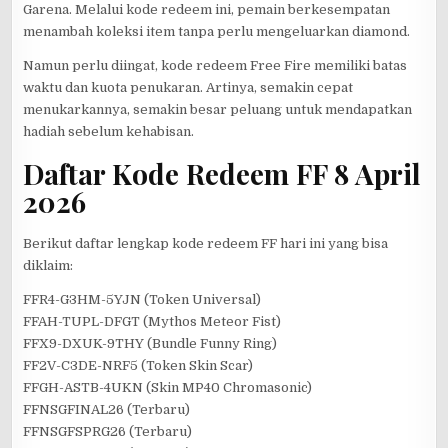
Garena. Melalui kode redeem ini, pemain berkesempatan
menambah koleksi item tanpa perlu mengeluarkan diamond.
Namun perlu diingat, kode redeem Free Fire memiliki batas
waktu dan kuota penukaran. Artinya, semakin cepat
menukarkannya, semakin besar peluang untuk mendapatkan
hadiah sebelum kehabisan.
Daftar Kode Redeem FF 8 April
2026
Berikut daftar lengkap kode redeem FF hari ini yang bisa
diklaim:
FFR4-G3HM-5YJN (Token Universal)
FFAH-TUPL-DFGT (Mythos Meteor Fist)
FFX9-DXUK-9THY (Bundle Funny Ring)
FF2V-C3DE-NRF5 (Token Skin Scar)
FFGH-ASTB-4UKN (Skin MP40 Chromasonic)
FFNSGFINAL26 (Terbaru)
FFNSGFSPRG26 (Terbaru)