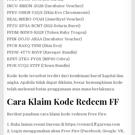
INCU-RMDN-2026 (Incubator Voucher)
FFEV-OSKN-Y2QX (Skin Evo Chromasonic)
REAL-MEBO-OYAH (Amethyst Voucher)
FFZU-EP3A-RCNT (SG2 Solaris Burst)
FFDM-NSW9-KG2F (Token Ruby Trogon)
FFIN-DOJU-ARAA (Incubator Voucher)
FFCB-RAXQ-TS9S (Skin Evo)
FFDW-4T7Y-BGVF (Raveger Bundle)
KFST-2TK5-FYGX (MP40 Cobra)
FFJK-YCQ2-STFF (Clown Bundle)
Kode-kode tersebut terdiri dari kombinasi huruf kapital dan
angka. Apabila tidak dapat diklaim, besar kemungkinan kode
telah melewati batas penggunaan atau masa berlakunya.
Cara Klaim Kode Redeem FF
Berikut panduan cara klaim kode redeem Free Fire:
1. Buka laman resmi Garena di https://reward.ff.garena.com
2. Login menggunakan akun Free Fire (Facebook, Google, VK,