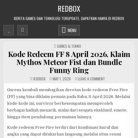
Skip
REDBOX
to
content
BERITA GAMES DAN TEKNOLOGI TERUPDATE, DAPATKAN HANYA DI REDBOX
MENU
POSTED
GAMES & TEKNO
IN
Kode Redeem FF 8 April 2026, Klaim
Mythos Meteor Fist dan Bundle
Funny Ring
ON
R3DB0X
MAY 1, 2026
LEAVE A COMMENT
KODE
REDEEM
FF
Garena kembali membagikan deretan kode redeem Free Fire
8
(FF) yang bisa diklaim pemain pada Rabu, 8 April 2026. Melalui
APRIL
2026,
kode-kode ini, survivor berkesempatan memperoleh
KLAIM
MYTHOS
berbagai hadiah menarik, mulai dari senjata eksklusif, emote,
METEOR
FIST
hingga item pendukung permainan lainnya.
DAN
BUNDLE
FUNNY
Kode redeem Free Fire terdiri dari kombinasi huruf dan
RING
angka yang dapat ditukarkan langsung melalui situs resmi