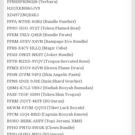
FFNSSPRING26 (Terbaru)
H2QXKNB65JV9
XD497ZNQE4EJ
FFPA-NTHE-6GR2 (Bundle Panther)
FP9O-1I5U-3Y2T (Token Flamed Beat)
FFEM-TRLY-Q4KR (Bundle Pirate)
FFRM-GYEV-X4VN (Rampage Evo Bundle)
FFRS-X4CY-HLLQ (Magic Cube)
FFAH-DNGT-NKST (Joker Bundle)
FFTR-N2XD-9YQV (Trogon Serrated Rose)
FFMX-EVOY-62VN (Green Flame Draco)
FFAN-G7FM-Y4P2 (Skin Angelic Pants)
FFNS-IDGX-9JSE (Spin Shard Voucher)
Q8M4-K7L2-VR9J (Hadiah Booyah Ramadan)
FA3S-7D5F-1G9H (Token Skin Trogon)
FFRM-ZQYT-4KFF (SG Gurun)
6KWM-FJVM-QQYG (Tiket Luck Royale)
FFCM-15Q4-BRID (Captain Booyah Emote)
BURU-BERK-AHFF (Topi Jerami, XM8)
FFHG-PNTG-8WGK (Clown Bundle)
FFSG-GURU-NP11 (SG Gurun)