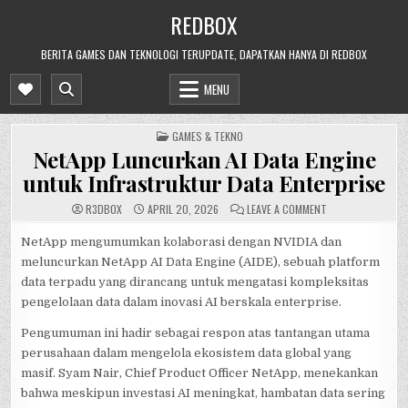
Skip
REDBOX
to
content
BERITA GAMES DAN TEKNOLOGI TERUPDATE, DAPATKAN HANYA DI REDBOX
MENU
POSTED
GAMES & TEKNO
IN
NetApp Luncurkan AI Data Engine
untuk Infrastruktur Data Enterprise
ON
R3DB0X
APRIL 20, 2026
LEAVE A COMMENT
NETAPP
LUNCURKAN
AI
NetApp mengumumkan kolaborasi dengan NVIDIA dan
DATA
meluncurkan NetApp AI Data Engine (AIDE), sebuah platform
ENGINE
UNTUK
data terpadu yang dirancang untuk mengatasi kompleksitas
INFRASTRUKTUR
DATA
pengelolaan data dalam inovasi AI berskala enterprise.
ENTERPRISE
Pengumuman ini hadir sebagai respon atas tantangan utama
perusahaan dalam mengelola ekosistem data global yang
masif. Syam Nair, Chief Product Officer NetApp, menekankan
bahwa meskipun investasi AI meningkat, hambatan data sering