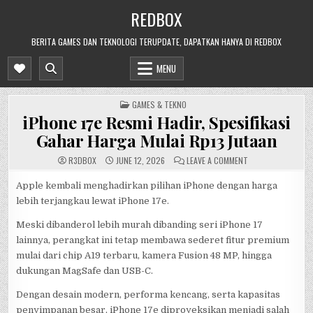
Skip
REDBOX
to
content
BERITA GAMES DAN TEKNOLOGI TERUPDATE, DAPATKAN HANYA DI REDBOX
MENU
POSTED
GAMES & TEKNO
IN
iPhone 17e Resmi Hadir, Spesifikasi
Gahar Harga Mulai Rp13 Jutaan
ON
R3DB0X
JUNE 12, 2026
LEAVE A COMMENT
IPHONE
17E
RESMI
Apple kembali menghadirkan pilihan iPhone dengan harga
HADIR,
lebih terjangkau lewat iPhone 17e.
SPESIFIKASI
GAHAR
HARGA
Meski dibanderol lebih murah dibanding seri iPhone 17
MULAI
RP13
lainnya, perangkat ini tetap membawa sederet fitur premium
JUTAAN
mulai dari chip A19 terbaru, kamera Fusion 48 MP, hingga
dukungan MagSafe dan USB-C.
Dengan desain modern, performa kencang, serta kapasitas
penyimpanan besar, iPhone 17e diproyeksikan menjadi salah