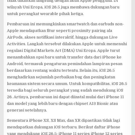
tidak dikaitkan langsung dengan akun Apple pengguna. Di
wilayah Uni Eropa, iOS 26.5 juga membawa dukungan baru
untuk perangkat wearable pihak ketiga.
Pembaruan ini memungkinkan smartwatch dan earbuds non-
Apple mendapatkan fitur seperti proximity pairing ala
AirPods, akses notifikasi interaktif, hingga dukungan Live
Activities. Langkah tersebut dilakukan Apple untuk memenuhi
regulasi Digital Markets Act (DMA) Uni Eropa. Apple turut
menambahkan opsi baru untuk transfer data dari iPhone ke
Android, termasuk pengaturan pemindahan lampiran pesan
berdasarkan rentang waktu tertentu. Selain itu, iOS 26.5
menghadirkan sejumlah perbaikan bug dan peningkatan
keamanan sistem secara umum. Untuk kompatibilitas, iOS 26.5
tersedia bagi seluruh perangkat yang sudah mendukung iOS
26. Artinya, pembaruan ini dapat diinstal mulai dari iPhone 11
dan model yang lebih baru dengan chipset A13 Bionic atau
generasi setelahnya.
Sementara iPhone XS, XS Max, dan XR dipastikan tidak lagi
mendapatkan dukungan iOS terbaru. Berikut daftar iPhone
yang mendukung iOS 26.5: iPhone 11 series iPhone 12 series