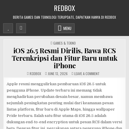
Skip
REDBOX
to
content
BERITA GAMES DAN TEKNOLOGI TERUPDATE, DAPATKAN HANYA DI REDBOX
MENU
POSTED
GAMES & TEKNO
IN
iOS 26.5 Resmi Dirilis, Bawa RCS
Terenkripsi dan Fitur Baru untuk
iPhone
ON
R3DB0X
JUNE 13, 2026
LEAVE A COMMENT
IOS
26.5
RESMI
Apple resmi menggulirkan pembaruan iOS 26.5 untuk
DIRILIS,
pengguna iPhone. Update terbaru ini memang tidak
BAWA
RCS
menghadirkan perubahan desain besar, namun membawa
TERENKRIPSI
DAN
sejumlah peningkatan penting mulai dari keamanan pesan
FITUR
BARU
lintas platform, fitur baru di Apple Maps, hingga wallpaper
UNTUK
IPHONE
Pride terbaru. Salah satu fitur utama di iOS 26.5 adalah
dukungan end-to-end encryption untuk pesan RCS dalam versi
beta. Dengan fitur ini, percakapan antara pengguna iPhone dan