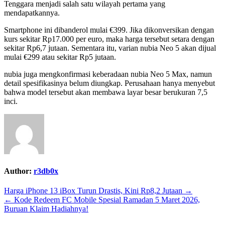
Tenggara menjadi salah satu wilayah pertama yang
mendapatkannya.
Smartphone ini dibanderol mulai €399. Jika dikonversikan dengan
kurs sekitar Rp17.000 per euro, maka harga tersebut setara dengan
sekitar Rp6,7 jutaan. Sementara itu, varian nubia Neo 5 akan dijual
mulai €299 atau sekitar Rp5 jutaan.
nubia juga mengkonfirmasi keberadaan nubia Neo 5 Max, namun
detail spesifikasinya belum diungkap. Perusahaan hanya menyebut
bahwa model tersebut akan membawa layar besar berukuran 7,5
inci.
Author:
r3db0x
Post
Harga iPhone 13 iBox Turun Drastis, Kini Rp8,2 Jutaan →
← Kode Redeem FC Mobile Spesial Ramadan 5 Maret 2026,
navigation
Buruan Klaim Hadiahnya!