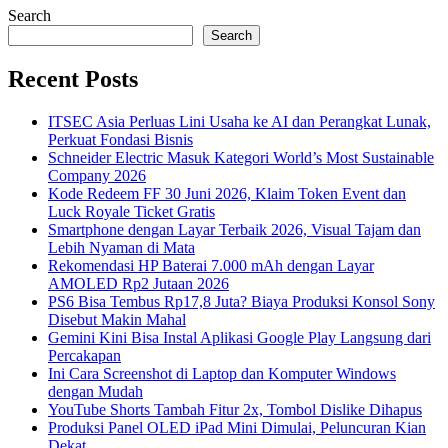
Search
Search
Recent Posts
ITSEC Asia Perluas Lini Usaha ke AI dan Perangkat Lunak,
Perkuat Fondasi Bisnis
Schneider Electric Masuk Kategori World’s Most Sustainable
Company 2026
Kode Redeem FF 30 Juni 2026, Klaim Token Event dan
Luck Royale Ticket Gratis
Smartphone dengan Layar Terbaik 2026, Visual Tajam dan
Lebih Nyaman di Mata
Rekomendasi HP Baterai 7.000 mAh dengan Layar
AMOLED Rp2 Jutaan 2026
PS6 Bisa Tembus Rp17,8 Juta? Biaya Produksi Konsol Sony
Disebut Makin Mahal
Gemini Kini Bisa Instal Aplikasi Google Play Langsung dari
Percakapan
Ini Cara Screenshot di Laptop dan Komputer Windows
dengan Mudah
YouTube Shorts Tambah Fitur 2x, Tombol Dislike Dihapus
Produksi Panel OLED iPad Mini Dimulai, Peluncuran Kian
Dekat