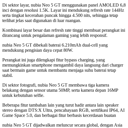
Di sektor layar, nubia Neo 5 GT menggunakan panel AMOLED 6,8
inci dengan resolusi 1.5K. Layar ini mendukung refresh rate 144Hz
serta tingkat kecerahan puncak hingga 4.500 nits, sehingga tetap
terlihat jelas saat digunakan di luar ruangan.
Kombinasi layar besar dan refresh rate tinggi membuat perangkat ini
dirancang untuk pengalaman gaming yang lebih responsif.
nubia Neo 5 GT dibekali baterai 6.210mAh dual-cell yang
mendukung pengisian daya cepat 80W.
Perangkat ini juga dilengkapi fitur bypass charging, yang
memungkinkan smartphone mengambil daya langsung dari charger
saat bermain game untuk membantu menjaga suhu baterai tetap
stabil.
Di sektor fotografi, nubia Neo 5 GT membawa tiga kamera
belakang dengan sensor utama 50MP, serta kamera depan 16MP
untuk kebutuhan selfie.
Beberapa fitur tambahan lain yang turut hadir antara lain speaker
stereo dengan DTS:X Ultra, pencahayaan RGB, sertifikasi IP64, AI
Game Space 5.0, dan berbagai fitur berbasis kecerdasan buatan
nubia Neo 5 GT dijadwalkan meluncur secara global, dengan Asia