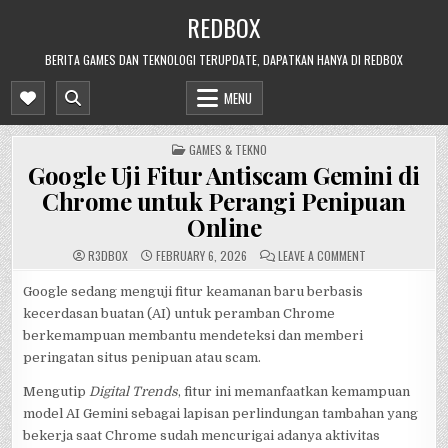
Skip
REDBOX
to
content
BERITA GAMES DAN TEKNOLOGI TERUPDATE, DAPATKAN HANYA DI REDBOX
MENU
POSTED
GAMES & TEKNO
IN
Google Uji Fitur Antiscam Gemini di
Chrome untuk Perangi Penipuan
Online
ON
R3DB0X
FEBRUARY 6, 2026
LEAVE A COMMENT
GOOGLE
UJI
FITUR
Google sedang menguji fitur keamanan baru berbasis
ANTISCAM
kecerdasan buatan (AI) untuk peramban Chrome
GEMINI
DI
berkemampuan membantu mendeteksi dan memberi
CHROME
UNTUK
peringatan situs penipuan atau scam.
PERANGI
PENIPUAN
ONLINE
Mengutip
Digital Trends
, fitur ini memanfaatkan kemampuan
model AI Gemini sebagai lapisan perlindungan tambahan yang
bekerja saat Chrome sudah mencurigai adanya aktivitas