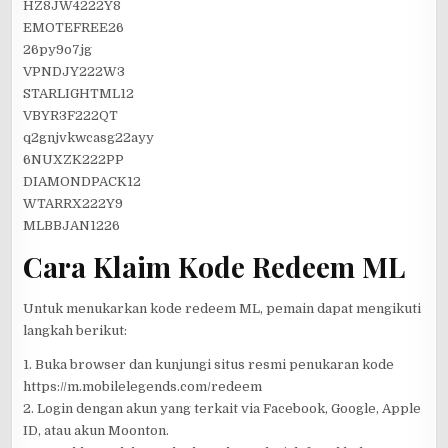
HZ8JW4222Y8
EMOTEFREE26
26py9o7jg
VPNDJY222W3
STARLIGHTML12
VBYR3F222QT
q2gnjvkwcasg22ayy
6NUXZK222PP
DIAMONDPACK12
WTARRX222Y9
MLBBJAN1226
Cara Klaim Kode Redeem ML
Untuk menukarkan kode redeem ML, pemain dapat mengikuti
langkah berikut:
1. Buka browser dan kunjungi situs resmi penukaran kode
https://m.mobilelegends.com/redeem
2. Login dengan akun yang terkait via Facebook, Google, Apple
ID, atau akun Moonton.