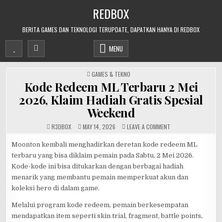
Skip
REDBOX
to
content
BERITA GAMES DAN TEKNOLOGI TERUPDATE, DAPATKAN HANYA DI REDBOX
MENU
POSTED
GAMES & TEKNO
IN
Kode Redeem ML Terbaru 2 Mei
2026, Klaim Hadiah Gratis Spesial
Weekend
ON
R3DB0X
MAY 14, 2026
LEAVE A COMMENT
KODE
REDEEM
ML
Moonton kembali menghadirkan deretan kode redeem ML
TERBARU
terbaru yang bisa diklaim pemain pada Sabtu, 2 Mei 2026.
2
MEI
Kode-kode ini bisa ditukarkan dengan berbagai hadiah
2026,
KLAIM
menarik yang membantu pemain memperkuat akun dan
HADIAH
GRATIS
koleksi hero di dalam game.
SPESIAL
WEEKEND
Melalui program kode redeem, pemain berkesempatan
mendapatkan item seperti skin trial, fragment, battle points,