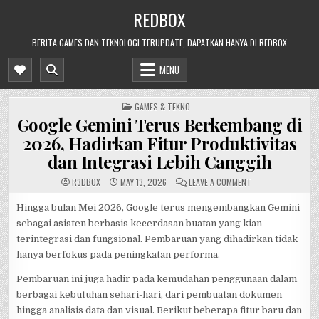
Skip
REDBOX
to
content
BERITA GAMES DAN TEKNOLOGI TERUPDATE, DAPATKAN HANYA DI REDBOX
MENU
POSTED
GAMES & TEKNO
IN
Google Gemini Terus Berkembang di
2026, Hadirkan Fitur Produktivitas
dan Integrasi Lebih Canggih
ON
R3DB0X
MAY 13, 2026
LEAVE A COMMENT
GOOGLE
GEMINI
TERUS
Hingga bulan Mei 2026, Google terus mengembangkan Gemini
BERKEMBANG
sebagai asisten berbasis kecerdasan buatan yang kian
DI
2026,
terintegrasi dan fungsional. Pembaruan yang dihadirkan tidak
HADIRKAN
FITUR
hanya berfokus pada peningkatan performa.
PRODUKTIVITAS
DAN
INTEGRASI
Pembaruan ini juga hadir pada kemudahan penggunaan dalam
LEBIH
CANGGIH
berbagai kebutuhan sehari-hari, dari pembuatan dokumen
hingga analisis data dan visual. Berikut beberapa fitur baru dan