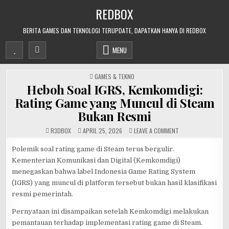
Skip
REDBOX
to
content
BERITA GAMES DAN TEKNOLOGI TERUPDATE, DAPATKAN HANYA DI REDBOX
MENU
POSTED
GAMES & TEKNO
IN
Heboh Soal IGRS, Kemkomdigi:
Rating Game yang Muncul di Steam
Bukan Resmi
ON
R3DB0X
APRIL 25, 2026
LEAVE A COMMENT
HEBOH
SOAL
IGRS,
Polemik soal rating game di Steam terus bergulir.
KEMKOMDIGI:
Kementerian Komunikasi dan Digital (Kemkomdigi)
RATING
GAME
menegaskan bahwa label Indonesia Game Rating System
YANG
MUNCUL
(IGRS) yang muncul di platform tersebut bukan hasil klasifikasi
DI
STEAM
resmi pemerintah.
BUKAN
RESMI
Pernyataan ini disampaikan setelah Kemkomdigi melakukan
pemantauan terhadap implementasi rating game di Steam.