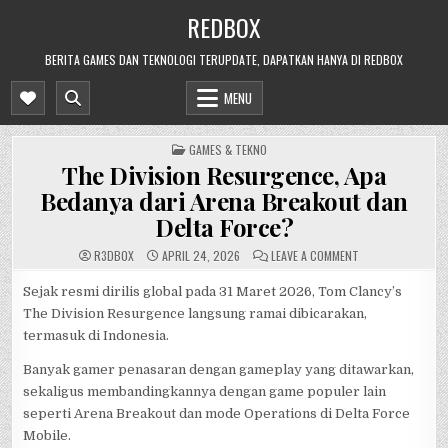
Skip
REDBOX
to
content
BERITA GAMES DAN TEKNOLOGI TERUPDATE, DAPATKAN HANYA DI REDBOX
MENU
POSTED
GAMES & TEKNO
IN
The Division Resurgence, Apa
Bedanya dari Arena Breakout dan
Delta Force?
ON
R3DB0X
APRIL 24, 2026
LEAVE A COMMENT
THE
DIVISION
RESURGENCE,
Sejak resmi dirilis global pada 31 Maret 2026, Tom Clancy’s
APA
The Division Resurgence langsung ramai dibicarakan,
BEDANYA
DARI
termasuk di Indonesia.
ARENA
BREAKOUT
DAN
Banyak gamer penasaran dengan gameplay yang ditawarkan,
DELTA
FORCE?
sekaligus membandingkannya dengan game populer lain
seperti Arena Breakout dan mode Operations di Delta Force
Mobile.