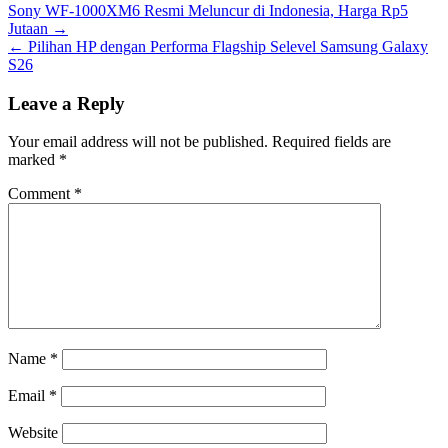
Post
Sony WF-1000XM6 Resmi Meluncur di Indonesia, Harga Rp5
Jutaan →
navigation
← Pilihan HP dengan Performa Flagship Selevel Samsung Galaxy
S26
Leave a Reply
Your email address will not be published.
Required fields are
marked
*
Comment
*
Name
*
Email
*
Website