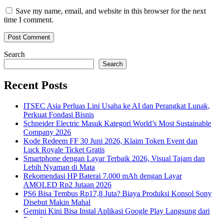
Save my name, email, and website in this browser for the next
time I comment.
Search
Search
Recent Posts
ITSEC Asia Perluas Lini Usaha ke AI dan Perangkat Lunak,
Perkuat Fondasi Bisnis
Schneider Electric Masuk Kategori World’s Most Sustainable
Company 2026
Kode Redeem FF 30 Juni 2026, Klaim Token Event dan
Luck Royale Ticket Gratis
Smartphone dengan Layar Terbaik 2026, Visual Tajam dan
Lebih Nyaman di Mata
Rekomendasi HP Baterai 7.000 mAh dengan Layar
AMOLED Rp2 Jutaan 2026
PS6 Bisa Tembus Rp17,8 Juta? Biaya Produksi Konsol Sony
Disebut Makin Mahal
Gemini Kini Bisa Instal Aplikasi Google Play Langsung dari