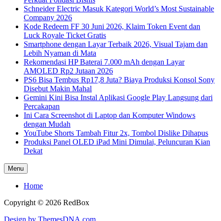
Schneider Electric Masuk Kategori World’s Most Sustainable
Company 2026
Kode Redeem FF 30 Juni 2026, Klaim Token Event dan
Luck Royale Ticket Gratis
Smartphone dengan Layar Terbaik 2026, Visual Tajam dan
Lebih Nyaman di Mata
Rekomendasi HP Baterai 7.000 mAh dengan Layar
AMOLED Rp2 Jutaan 2026
PS6 Bisa Tembus Rp17,8 Juta? Biaya Produksi Konsol Sony
Disebut Makin Mahal
Gemini Kini Bisa Instal Aplikasi Google Play Langsung dari
Percakapan
Ini Cara Screenshot di Laptop dan Komputer Windows
dengan Mudah
YouTube Shorts Tambah Fitur 2x, Tombol Dislike Dihapus
Produksi Panel OLED iPad Mini Dimulai, Peluncuran Kian
Dekat
Menu
Home
Copyright © 2026 RedBox
Design by ThemesDNA.com