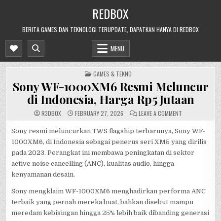
Skip
REDBOX
to
content
BERITA GAMES DAN TEKNOLOGI TERUPDATE, DAPATKAN HANYA DI REDBOX
MENU
POSTED
GAMES & TEKNO
IN
Sony WF-1000XM6 Resmi Meluncur
di Indonesia, Harga Rp5 Jutaan
ON
R3DB0X
FEBRUARY 27, 2026
LEAVE A COMMENT
SONY
WF-
1000XM6
Sony resmi meluncurkan TWS flagship terbarunya, Sony WF-
RESMI
1000XM6, di Indonesia sebagai penerus seri XM5 yang dirilis
MELUNCUR
DI
pada 2023. Perangkat ini membawa peningkatan di sektor
INDONESIA,
HARGA
active noise cancelling (ANC), kualitas audio, hingga
RP5
JUTAAN
kenyamanan desain.
Sony mengklaim WF-1000XM6 menghadirkan performa ANC
terbaik yang pernah mereka buat, bahkan disebut mampu
meredam kebisingan hingga 25% lebih baik dibanding generasi