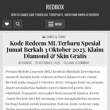
Skip
REDBOX
to
content
BERITA GAMES DAN TEKNOLOGI TERUPDATE, DAPATKAN HANYA DI REDBOX
MENU
POSTED
GAMES & TEKNO
IN
Kode Redeem ML Terbaru Spesial
Jumat Berkah 3 Oktober 2025, Klaim
Diamond & Skin Gratis
ON
R3DB0X
OCTOBER 8, 2025
LEAVE A COMMENT
KODE
REDEEM
ML
Pemain Mobile Legends (ML) kembali dihadiahi kesempatan
TERBARU
menarik melalui kode redeem terbaru dalam event Jumat
SPESIAL
JUMAT
Berkah pada tanggal 3 Oktober 2025. Dengan kode ini, pemain
BERKAH
3
dapat menukarkan hadiah seperti diamond gratis, skin
OKTOBER
2025,
eksklusif, fragment, atau paket item menarik lainnya. Event
KLAIM
DIAMOND
Jumat Berkah dari ML memang rutin menghadirkan momen
&
SKIN
berbagi hadiah untuk komunitas. Kali ini, kode redeem yang
GRATIS
dirilis memungkinkan pemain beruntung mendapatkan