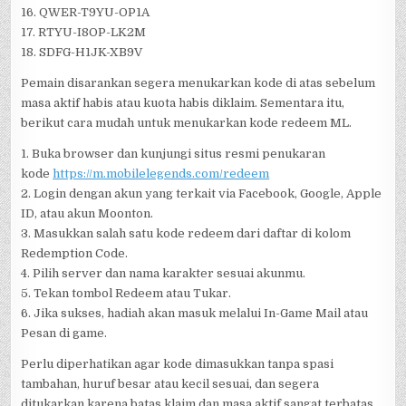
16. QWER-T9YU-OP1A
17. RTYU-I8OP-LK2M
18. SDFG-H1JK-XB9V
Pemain disarankan segera menukarkan kode di atas sebelum
masa aktif habis atau kuota habis diklaim. Sementara itu,
berikut cara mudah untuk menukarkan kode redeem ML.
1. Buka browser dan kunjungi situs resmi penukaran
kode
https://m.mobilelegends.com/redeem
2. Login dengan akun yang terkait via Facebook, Google, Apple
ID, atau akun Moonton.
3. Masukkan salah satu kode redeem dari daftar di kolom
Redemption Code.
4. Pilih server dan nama karakter sesuai akunmu.
5. Tekan tombol Redeem atau Tukar.
6. Jika sukses, hadiah akan masuk melalui In-Game Mail atau
Pesan di game.
Perlu diperhatikan agar kode dimasukkan tanpa spasi
tambahan, huruf besar atau kecil sesuai, dan segera
ditukarkan karena batas klaim dan masa aktif sangat terbatas.