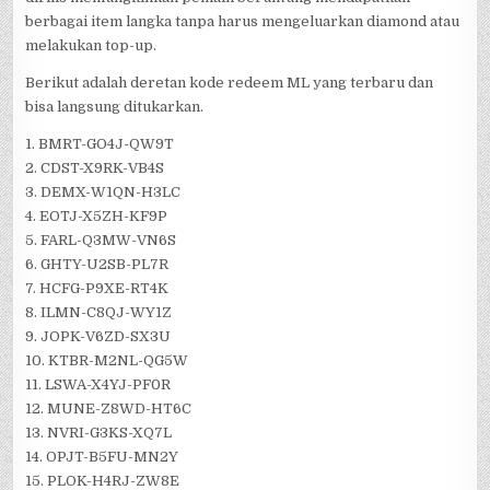
berbagai item langka tanpa harus mengeluarkan diamond atau
melakukan top-up.
Berikut adalah deretan kode redeem ML yang terbaru dan
bisa langsung ditukarkan.
1. BMRT-GO4J-QW9T
2. CDST-X9RK-VB4S
3. DEMX-W1QN-H3LC
4. EOTJ-X5ZH-KF9P
5. FARL-Q3MW-VN6S
6. GHTY-U2SB-PL7R
7. HCFG-P9XE-RT4K
8. ILMN-C8QJ-WY1Z
9. JOPK-V6ZD-SX3U
10. KTBR-M2NL-QG5W
11. LSWA-X4YJ-PF0R
12. MUNE-Z8WD-HT6C
13. NVRI-G3KS-XQ7L
14. OPJT-B5FU-MN2Y
15. PLOK-H4RJ-ZW8E