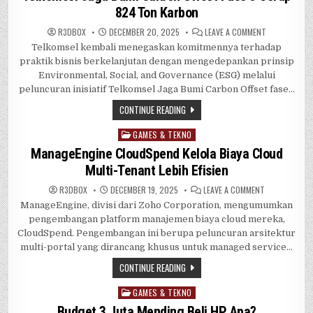
824 Ton Karbon
ON
R3DB0X
DECEMBER 20, 2025
LEAVE A COMMENT
TELKOMSEL
Telkomsel kembali menegaskan komitmennya terhadap
JAGA
BUMI
praktik bisnis berkelanjutan dengan mengedepankan prinsip
CARBON
OFFSET
Environmental, Social, and Governance (ESG) melalui
FASE
peluncuran inisiatif Telkomsel Jaga Bumi Carbon Offset fase…
3
SERAP
824
CONTINUE READING
TON
KARBON
GAMES & TEKNO
Posted
in
ManageEngine CloudSpend Kelola Biaya Cloud
Multi-Tenant Lebih Efisien
ON
R3DB0X
DECEMBER 19, 2025
LEAVE A COMMENT
MANAGEENGIN
ManageEngine, divisi dari Zoho Corporation, mengumumkan
CLOUDSPEND
KELOLA
pengembangan platform manajemen biaya cloud mereka,
BIAYA
CLOUD
CloudSpend. Pengembangan ini berupa peluncuran arsitektur
MULTI-
multi-portal yang dirancang khusus untuk managed service…
TENANT
LEBIH
EFISIEN
CONTINUE READING
GAMES & TEKNO
Posted
in
Budget 3 Juta Mending Beli HP Apa?