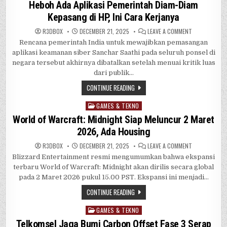
in
Heboh Ada Aplikasi Pemerintah Diam-Diam
Kepasang di HP, Ini Cara Kerjanya
ON
R3DB0X
DECEMBER 21, 2025
LEAVE A COMMENT
HEBOH
Rencana pemerintah India untuk mewajibkan pemasangan
ADA
APLIKASI
aplikasi keamanan siber Sanchar Saathi pada seluruh ponsel di
PEMERINTAH
DIAM-
negara tersebut akhirnya dibatalkan setelah menuai kritik luas
DIAM
dari publik…
KEPASANG
DI
HP,
CONTINUE READING
INI
CARA
KERJANYA
GAMES & TEKNO
Posted
in
World of Warcraft: Midnight Siap Meluncur 2 Maret
2026, Ada Housing
ON
R3DB0X
DECEMBER 21, 2025
LEAVE A COMMENT
WORLD
Blizzard Entertainment resmi mengumumkan bahwa ekspansi
OF
WARCRAFT:
terbaru World of Warcraft: Midnight akan dirilis secara global
MIDNIGHT
SIAP
pada 2 Maret 2026 pukul 15.00 PST. Ekspansi ini menjadi…
MELUNCUR
2
CONTINUE READING
MARET
2026,
ADA
GAMES & TEKNO
Posted
HOUSING
in
Telkomsel Jaga Bumi Carbon Offset Fase 3 Serap