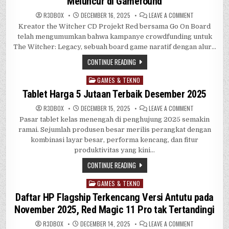
Meluncur di Gamefound
ON
R3DB0X
DECEMBER 16, 2025
LEAVE A COMMENT
KAMPANYE
Kreator the Witcher CD Projekt Red bersama Go On Board
BOARD
GAME
telah mengumumkan bahwa kampanye crowdfunding untuk
THE
WITCHER:
The Witcher: Legacy, sebuah board game naratif dengan alur…
LEGACY
MELUNCUR
CONTINUE READING
DI
GAMEFOUND
GAMES & TEKNO
Posted
in
Tablet Harga 5 Jutaan Terbaik Desember 2025
ON
R3DB0X
DECEMBER 15, 2025
LEAVE A COMMENT
TABLET
Pasar tablet kelas menengah di penghujung 2025 semakin
HARGA
5
ramai. Sejumlah produsen besar merilis perangkat dengan
JUTAAN
TERBAIK
kombinasi layar besar, performa kencang, dan fitur
DESEMBER
produktivitas yang kini…
2025
CONTINUE READING
GAMES & TEKNO
Posted
in
Daftar HP Flagship Terkencang Versi Antutu pada
November 2025, Red Magic 11 Pro tak Tertandingi
ON
R3DB0X
DECEMBER 14, 2025
LEAVE A COMMENT