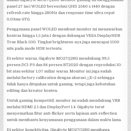
panel 27 inci WOLED beresolusi QHD 2560 x 1440 dengan
refresh rate hingga 280Hz dan response time ultra cepat
0,03ms GTG.
Penggunaan panel WOLED membuat monitor ini menawarkan
kontras hingga 1,5 juta:1 dengan dukungan VESA DisplayHDR
True Black 500. Tingkat brightness-nya juga mencapai 1500
nits pada mode HDR tertentu.
Di sektor warna, Gigabyte MO27Q28G mendukung 99,5
persen DCI-P3 dan 84 persen BT2020 dengan reproduksi 10-
bit atau sekitar 1,07 miliar warna. Monitor ini juga sudah
melalui factory calibration dengan akurasi △E<2 sehingga
tidak hanya ditujukan untuk gaming, tetapi juga kebutuhan
editing dan kreator konten.
Untuk gaming kompetitif, monitor ini sudah mendukung VRR
melalui HDMI 2.1 dan DisplayPort 1.4. Gigabyte turut
menyematkan fitur anti-flicker serta lapisan anti-reflection
untuk membantu kenyamanan penggunaan dalam waktu lama.
Di sektor konektivitas, Gigabyte MO27Q28G membawa: