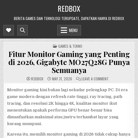
Skip
REDBOX
to
content
BERITA GAMES DAN TEKNOLOGI TERUPDATE, DAPATKAN HANYA DI REDBOX
MENU
POSTED
GAMES & TEKNO
IN
Fitur Monitor Gaming yang Penting
di 2026, Gigabyte MO27Q28G Punya
Semuanya
ON
R3DB0X
MAY 31, 2026
LEAVE A COMMENT
FITUR
MONITOR
GAMING
Monitor gaming kini bukan lagi sekadar pelengkap PC. Di era
YANG
game modern dengan refresh rate tinggi, ray tracing, path
PENTING
DI
tracing, dan resolusi 2K hingga 4K, kualitas monitor ikut
2026,
GIGABYTE
menentukan apakah performa GPU benar-benar bisa
MO27Q28G
PUNYA
dimanfaatkan maksimal atau justru terhambat layar yang
SEMUANYA
kurang mumpuni.
Karena itu, memilih monitor gaming di 2026 tidak cukup hanya