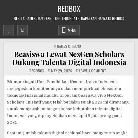
Skip
REDBOX
to
content
BERITA GAMES DAN TEKNOLOGI TERUPDATE, DAPATKAN HANYA DI REDBOX
MENU
POSTED
GAMES & TEKNO
IN
Beasiswa Lewat NexGen Scholars
Dukung Talenta Digital Indonesia
ON
R3DB0X
MAY 29, 2026
LEAVE A COMMENT
BEASISWA
LEWAT
NEXGEN
Memperingati Hari Pendidikan Nasional, vivo Indonesia
SCHOLARS
menegaskan komitmennya dalam memperkuat ekosistem
DUKUNG
TALENTA
teknologi nasional melalui program beasiswa vivo NexGen
DIGITAL
INDONESIA
Scholars. Inisiatif yang telah berjalan sejak 2025 ini dirancang
untuk menjawab tantangan besar kebutuhan talenta digital
Indonesia yang diproyeksikan mencapai 9 juta orang pada
2030.
Saat ini, jumlah talenta digital nasional baru menyentuh angka