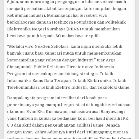
6 juta, sementara angka pengangguran lulusan vokasi masih
menjadi perhatian akibat kesenjangan keterampilan dengan
kebutuhan industri. Menanggapi hal tersebut, vivo
berkolaborasi dengan Hoshizora Foundation dan Politeknik
Elektronika Negeri Surabaya (PENS) untuk memberikan
beasiswa penuh kepada 60 mahasiswa terpilih.
“Melalui vivo NexGen Scholars, kami ingin membuka lebih
banyak ruang bagi generasi muda untuk mengembangkan
keterampilan yang relevan dengan industri,” ujar Arga
Simanjuntak, Public Relations Director vivo Indonesia.
Program ini mencakup enam bidang strategis: Teknik
Informatika, Sains Data Terapan, Teknik Elektronika, Teknik
Telekomunikasi, Teknik Elektro Industri, dan Teknologi Game.
Dampak nyata program ini terlihat dari kisah para
penerimanya yang mampu berprestasi di tengah keterbatasan
ekonomi. Evan Eka Kurniawan, mahasiswa asal Banyuwangi
yang tumbuh di keluarga pedagang kopi, berhasil meraih IPK
3,9 dan aktif dalam pengembangan aplikasi game. Senada
dengan Evan, Zahra Adientya Putri dari Tulungagung merasa
terbantu karena dapat menempuh pendidikan Teknologi Game