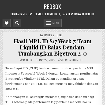
Skip
REDBOX
to
content
BERITA GAMES DAN TEKNOLOGI TERUPDATE, DAPATKAN HANYA DI REDBOX
MENU
POSTED
GAMES & TEKNO
IN
Hasil MPL ID S17 Week 7: Team
Liquiid ID Balas Dendam,
Tumbangkan Bigetron 2-0
ON
R3DB0X
MAY 27, 2026
LEAVE A COMMENT
HASIL
MPL
ID
Team Liquid ID (TLID) berhasil menutup hari pertama MPL
S17
Indonesia Season 17 Week 7 dengan kemenangan penting atas
WEEK
7:
Bigetron by Vitality (BTR). Dalam pertandingan yang
TEAM
LIQUIID
berlangsung sengit, TLID sukses menang meyakinkan dengan
ID
BALAS
skor 2-0.
DENDAM,
TUMBANGKAN
BIGETRON
Kemenangan ini sekaligus menjadi ajang balas dendam bagi
2-
0
TLID setelah pada pertemuan leg pertama mereka harus