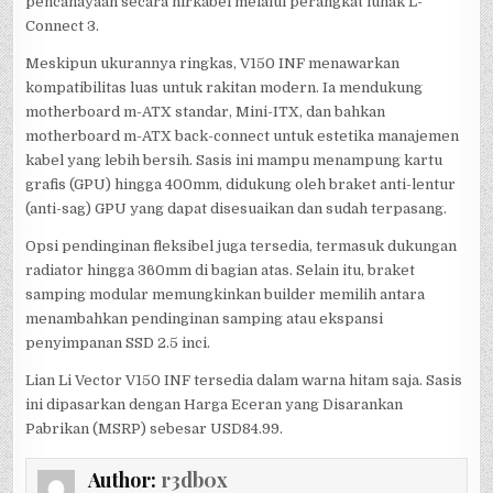
pencahayaan secara nirkabel melalui perangkat lunak L-
Connect 3.
Meskipun ukurannya ringkas, V150 INF menawarkan
kompatibilitas luas untuk rakitan modern. Ia mendukung
motherboard m-ATX standar, Mini-ITX, dan bahkan
motherboard m-ATX back-connect untuk estetika manajemen
kabel yang lebih bersih. Sasis ini mampu menampung kartu
grafis (GPU) hingga 400mm, didukung oleh braket anti-lentur
(anti-sag) GPU yang dapat disesuaikan dan sudah terpasang.
Opsi pendinginan fleksibel juga tersedia, termasuk dukungan
radiator hingga 360mm di bagian atas. Selain itu, braket
samping modular memungkinkan builder memilih antara
menambahkan pendinginan samping atau ekspansi
penyimpanan SSD 2.5 inci.
Lian Li Vector V150 INF tersedia dalam warna hitam saja. Sasis
ini dipasarkan dengan Harga Eceran yang Disarankan
Pabrikan (MSRP) sebesar USD84.99.
Author:
r3db0x