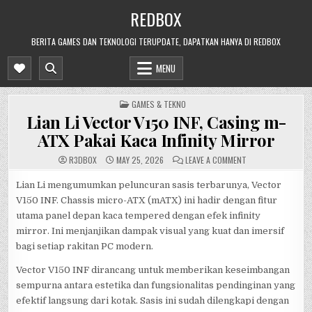
Skip
REDBOX
to
content
BERITA GAMES DAN TEKNOLOGI TERUPDATE, DAPATKAN HANYA DI REDBOX
MENU
POSTED
GAMES & TEKNO
IN
Lian Li Vector V150 INF, Casing m-
ATX Pakai Kaca Infinity Mirror
ON
R3DB0X
MAY 25, 2026
LEAVE A COMMENT
LIAN
LI
VECTOR
Lian Li mengumumkan peluncuran sasis terbarunya, Vector
V150
V150 INF. Chassis micro-ATX (mATX) ini hadir dengan fitur
INF,
CASING
utama panel depan kaca tempered dengan efek infinity
M-
ATX
mirror. Ini menjanjikan dampak visual yang kuat dan imersif
PAKAI
KACA
bagi setiap rakitan PC modern.
INFINITY
MIRROR
Vector V150 INF dirancang untuk memberikan keseimbangan
sempurna antara estetika dan fungsionalitas pendinginan yang
efektif langsung dari kotak. Sasis ini sudah dilengkapi dengan