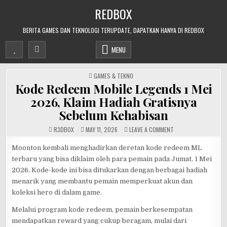
Skip
REDBOX
to
content
BERITA GAMES DAN TEKNOLOGI TERUPDATE, DAPATKAN HANYA DI REDBOX
MENU
POSTED
GAMES & TEKNO
IN
Kode Redeem Mobile Legends 1 Mei
2026, Klaim Hadiah Gratisnya
Sebelum Kehabisan
ON
R3DB0X
MAY 11, 2026
LEAVE A COMMENT
KODE
REDEEM
MOBILE
Moonton kembali menghadirkan deretan kode redeem ML
LEGENDS
terbaru yang bisa diklaim oleh para pemain pada Jumat, 1 Mei
1
MEI
2026. Kode-kode ini bisa ditukarkan dengan berbagai hadiah
2026,
KLAIM
menarik yang membantu pemain memperkuat akun dan
HADIAH
GRATISNYA
koleksi hero di dalam game.
SEBELUM
KEHABISAN
Melalui program kode redeem, pemain berkesempatan
mendapatkan reward yang cukup beragam, mulai dari