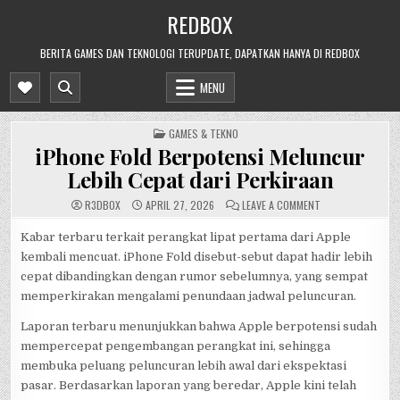
Skip
REDBOX
to
content
BERITA GAMES DAN TEKNOLOGI TERUPDATE, DAPATKAN HANYA DI REDBOX
MENU
POSTED
GAMES & TEKNO
IN
iPhone Fold Berpotensi Meluncur
Lebih Cepat dari Perkiraan
ON
R3DB0X
APRIL 27, 2026
LEAVE A COMMENT
IPHONE
FOLD
BERPOTENSI
Kabar terbaru terkait perangkat lipat pertama dari Apple
MELUNCUR
kembali mencuat. iPhone Fold disebut-sebut dapat hadir lebih
LEBIH
CEPAT
cepat dibandingkan dengan rumor sebelumnya, yang sempat
DARI
PERKIRAAN
memperkirakan mengalami penundaan jadwal peluncuran.
Laporan terbaru menunjukkan bahwa Apple berpotensi sudah
mempercepat pengembangan perangkat ini, sehingga
membuka peluang peluncuran lebih awal dari ekspektasi
pasar. Berdasarkan laporan yang beredar, Apple kini telah