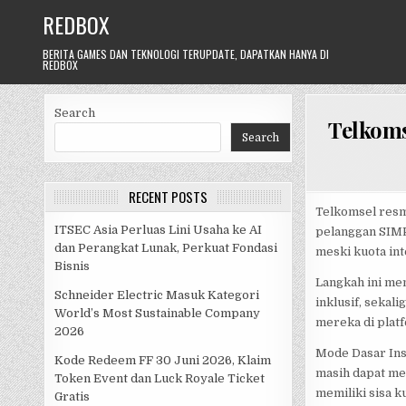
Skip
REDBOX
to
content
BERITA GAMES DAN TEKNOLOGI TERUPDATE, DAPATKAN HANYA DI
REDBOX
Search
Telkoms
Search
RECENT POSTS
Telkomsel resm
ITSEC Asia Perluas Lini Usaha ke AI
pelanggan SIMP
dan Perangkat Lunak, Perkuat Fondasi
meski kuota int
Bisnis
Langkah ini me
Schneider Electric Masuk Kategori
inklusif, seka
World’s Most Sustainable Company
mereka di platf
2026
Mode Dasar Inst
Kode Redeem FF 30 Juni 2026, Klaim
masih dapat me
Token Event dan Luck Royale Ticket
memiliki sisa ku
Gratis