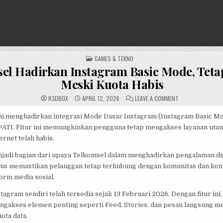
POSTED
GAMES & TEKNO
IN
el Hadirkan Instagram Basic Mode, Teta
Meski Kuota Habis
ON
R3DB0X
APRIL 12, 2026
LEAVE A COMMENT
TELKOMSEL
HADIRKAN
INSTAGRAM
i menghadirkan integrasi Mode Dasar Instagram (Instagram Basic Mo
BASIC
ATI. Fitur ini memungkinkan pengguna tetap mengakses layanan uta
MODE,
TETAP
ernet telah habis.
ONLINE
MESKI
KUOTA
njadi bagian dari upaya Telkomsel dalam menghadirkan pengalaman dig
HABIS
ligus memastikan pelanggan tetap terhubung dengan komunitas dan kont
orm media sosial.
agram sendiri telah tersedia sejak 13 Februari 2026. Dengan fitur ini
ngakses elemen penting seperti Feed, Stories, dan pesan langsung m
ota data.