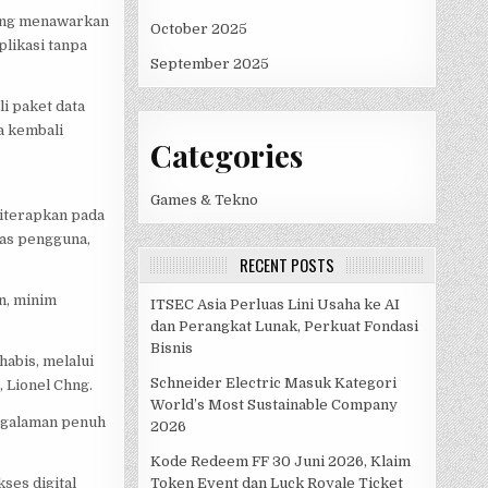
yang menawarkan
October 2025
plikasi tanpa
September 2025
i paket data
a kembali
Categories
Games & Tekno
iterapkan pada
tas pengguna,
RECENT POSTS
n, minim
ITSEC Asia Perluas Lini Usaha ke AI
dan Perangkat Lunak, Perkuat Fondasi
Bisnis
abis, melalui
Schneider Electric Masuk Kategori
 Lionel Chng.
World’s Most Sustainable Company
ngalaman penuh
2026
Kode Redeem FF 30 Juni 2026, Klaim
ses digital
Token Event dan Luck Royale Ticket