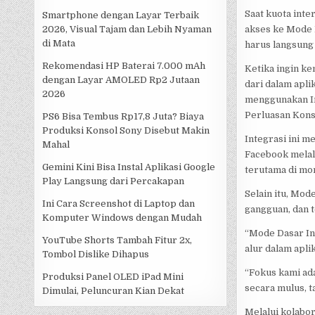
Saat kuota int
Smartphone dengan Layar Terbaik
akses ke Mode D
2026, Visual Tajam dan Lebih Nyaman
di Mata
harus langsung
Rekomendasi HP Baterai 7.000 mAh
Ketika ingin k
dengan Layar AMOLED Rp2 Jutaan
dari dalam apli
2026
menggunakan In
Perluasan Kon
PS6 Bisa Tembus Rp17,8 Juta? Biaya
Produksi Konsol Sony Disebut Makin
Integrasi ini 
Mahal
Facebook melal
Gemini Kini Bisa Instal Aplikasi Google
terutama di mom
Play Langsung dari Percakapan
Selain itu, Mod
Ini Cara Screenshot di Laptop dan
gangguan, dan t
Komputer Windows dengan Mudah
“Mode Dasar In
YouTube Shorts Tambah Fitur 2x,
alur dalam apli
Tombol Dislike Dihapus
“Fokus kami ad
Produksi Panel OLED iPad Mini
secara mulus, 
Dimulai, Peluncuran Kian Dekat
Melalui kolabo