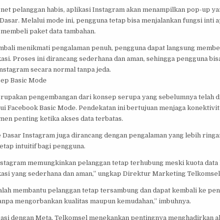
ernet pelanggan habis, aplikasi Instagram akan menampilkan pop-up 
asar. Melalui mode ini, pengguna tetap bisa menjalankan fungsi inti a
 membeli paket data tambahan.
embali menikmati pengalaman penuh, pengguna dapat langsung membel
kasi. Proses ini dirancang sederhana dan aman, sehingga pengguna bis
stagram secara normal tanpa jeda.
sep Basic Mode
merupakan pengembangan dari konsep serupa yang sebelumnya telah d
ui Facebook Basic Mode. Pendekatan ini bertujuan menjaga konektivi
en penting ketika akses data terbatas.
e Dasar Instagram juga dirancang dengan pengalaman yang lebih ringa
etap intuitif bagi pengguna.
stagram memungkinkan pelanggan tetap terhubung meski kuota data h
kasi yang sederhana dan aman,” ungkap Direktur Marketing Telkomsel,
alah membantu pelanggan tetap tersambung dan dapat kembali ke pe
tanpa mengorbankan kualitas maupun kemudahan,” imbuhnya.
rasi dengan Meta, Telkomsel menekankan pentingnya menghadirkan ak