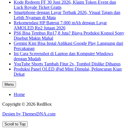
Kode Redeem FF 30 Juni 2026, Klaim Token Event dan
Luck Royale Ticket Gratis
Smartphone dengan Layar Terbaik 2026, Visual Tajam dan
Lebih Nyaman di Mata
Rekomendasi HP Baterai 7.000 mAh dengan Layar
AMOLED Rp2 Jutaan 2026
PS6 Bisa Tembus Rp17,8 Juta? Biaya Produksi Konsol Sony
Disebut Makin Mahal
Gemini Kini Bisa Instal Aplikasi Google Play Langsung dari
Percakapan
Ini Cara Screenshot di Laptop dan Komputer Windows
dengan Mudah
YouTube Shorts Tambah Fitur 2x, Tombol Dislike Dihapus
Produksi Panel OLED iPad Mini Dimulai, Peluncuran Kian
Dekat
Menu
Home
Copyright © 2026 RedBox
Design by ThemesDNA.com
Scroll to Top