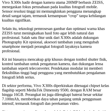
Vivo X300s hadir dengan kamera utama 200MP berbasis ZEISS,
menegaskan fokus perusahaan pada kualitas fotografi mobile.
Sensor resolusi tinggi ini memungkinkan pengguna menangkap
detail sangat tajam, termasuk kemampuan “crop” tanpa kehilangan
kualitas signifikan.
Selain itu, teknologi pemrosesan gambar dan optimasi warna khas
ZEISS turut meningkatkan hasil foto agar lebih natural dan
profesional. Salah satu fitur unik dari X300s adalah dukungan
Photography Kit opsional, aksesori tambahan yang mengubah
smartphone menjadi perangkat fotografi layaknya kamera
profesional.
Kit ini biasanya mencakup grip khusus dengan tombol shutter fisik,
kontrol tambahan untuk pengaturan kamera, dan dukungan lensa
tambahan seperti teleconverter. Pendekatan modular ini memberi
fleksibilitas tinggi bagi pengguna yang membutuhkan pengalaman
fotografi lebih serius.
Di sektor performa, Vivo X300s diperkirakan ditenagai chipset kelas
flagship seperti MediaTek Dimensity 9500, dengan RAM besar
hingga 16GB. Perangkat ini juga dilengkapi baterai besar sekitar
7.100mAh, memberikan daya tahan panjang untuk penggunaan
intensif, termasuk fotografi dan perekaman video.