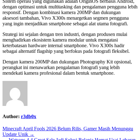
Sistem operasi yang digunakan adalah OriginOS berbasis Android,
dengan optimasi untuk multitasking dan pengalaman pengguna lebih
responsif. Dengan kombinasi kamera 200MP dan dukungan
aksesori tambahan, Vivo X300s menargetkan segmen pengguna
yang ingin menjadikan smartphone sebagai alat utama fotografi.
Strategi ini sejalan dengan tren industri, dengan produsen mulai
menghadirkan ekosistem kamera modular untuk mengatasi
keterbatasan hardware internal smartphone. Vivo X300s hadir
sebagai alternatif flagship yang berfokus pada fotografi fleksibel.
Dengan kamera 200MP dan dukungan Photography Kit opsional,
perangkat ini menawarkan pengalaman fotografi yang lebih
mendekati kamera profesional dalam bentuk smartphone.
Author:
r3db0x
Post
Minecraft April Fools 2026 Belum Rilis, Gamer Masih Menunggu
Update Unik →
navigation
← Watsons 4.4 Great Sale Jadi Solusi Belanja Hemat Usai Lebaran,