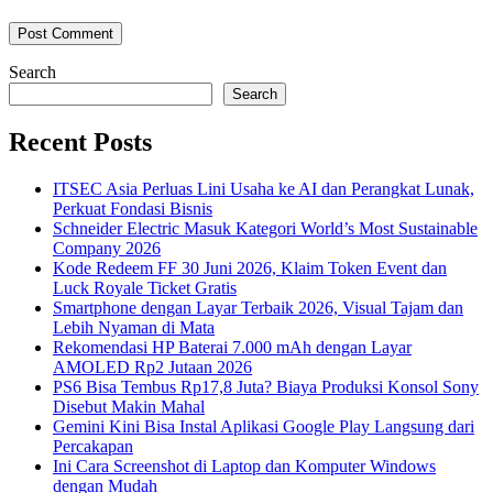
Search
Search
Recent Posts
ITSEC Asia Perluas Lini Usaha ke AI dan Perangkat Lunak,
Perkuat Fondasi Bisnis
Schneider Electric Masuk Kategori World’s Most Sustainable
Company 2026
Kode Redeem FF 30 Juni 2026, Klaim Token Event dan
Luck Royale Ticket Gratis
Smartphone dengan Layar Terbaik 2026, Visual Tajam dan
Lebih Nyaman di Mata
Rekomendasi HP Baterai 7.000 mAh dengan Layar
AMOLED Rp2 Jutaan 2026
PS6 Bisa Tembus Rp17,8 Juta? Biaya Produksi Konsol Sony
Disebut Makin Mahal
Gemini Kini Bisa Instal Aplikasi Google Play Langsung dari
Percakapan
Ini Cara Screenshot di Laptop dan Komputer Windows
dengan Mudah