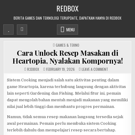
Skip
REDBOX
to
content
BERITA GAMES DAN TEKNOLOGI TERUPDATE, DAPATKAN HANYA DI REDBOX
MENU
POSTED
GAMES & TEKNO
IN
Cara Unlock Resep Masakan di
Heartopia, Nyalakan Kompornya!
ON
R3DB0X
FEBRUARY 19, 2026
LEAVE A COMMENT
CARA
UNLOCK
RESEP
Sistem Cooking menjadi salah satu aktivitas penting dalam
MASAKAN
game Heartopia, karena terhubung langsung dengan aktivitas
DI
HEARTOPIA,
lain seperti Gardening dan Fishing. Melalui fitur ini, pemain
NYALAKAN
KOMPORNYA!
dapat mengolah bahan mentah menjadi makanan yang memiliki
nilai jual lebih tinggi dan membantu progres permainan.
Namun, tidak semua resep makanan langsung tersedia sejak
awal permainan. Pemain perlu membuka sistem Cooking
terlebih dahulu dan mempelajari resep secara bertahap.