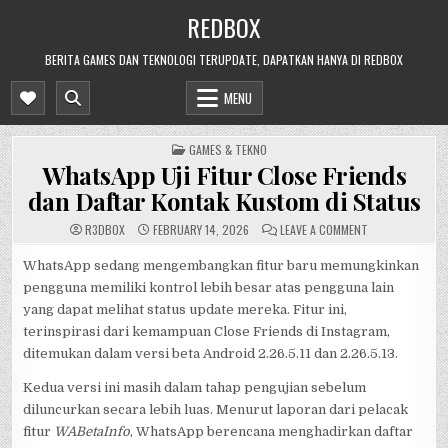
Skip
REDBOX
to
content
BERITA GAMES DAN TEKNOLOGI TERUPDATE, DAPATKAN HANYA DI REDBOX
MENU
POSTED
GAMES & TEKNO
IN
WhatsApp Uji Fitur Close Friends
dan Daftar Kontak Kustom di Status
ON
R3DB0X
FEBRUARY 14, 2026
LEAVE A COMMENT
WHATSAPP
UJI
FITUR
WhatsApp sedang mengembangkan fitur baru memungkinkan
CLOSE
pengguna memiliki kontrol lebih besar atas pengguna lain
FRIENDS
DAN
yang dapat melihat status update mereka. Fitur ini,
DAFTAR
KONTAK
terinspirasi dari kemampuan Close Friends di Instagram,
KUSTOM
DI
ditemukan dalam versi beta Android 2.26.5.11 dan 2.26.5.13.
STATUS
Kedua versi ini masih dalam tahap pengujian sebelum
diluncurkan secara lebih luas. Menurut laporan dari pelacak
fitur
WABetaInfo
, WhatsApp berencana menghadirkan daftar