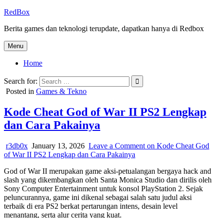
Skip
RedBox
to
Berita games dan teknologi terupdate, dapatkan hanya di Redbox
content
Menu
Home
Search for:
Posted in
Games & Tekno
Kode Cheat God of War II PS2 Lengkap
dan Cara Pakainya
r3db0x
January 13, 2026
Leave a Comment
on Kode Cheat God
of War II PS2 Lengkap dan Cara Pakainya
God of War II merupakan game aksi-petualangan bergaya hack and
slash yang dikembangkan oleh Santa Monica Studio dan dirilis oleh
Sony Computer Entertainment untuk konsol PlayStation 2. Sejak
peluncurannya, game ini dikenal sebagai salah satu judul aksi
terbaik di era PS2 berkat pertarungan intens, desain level
menantang, serta alur cerita yang kuat.