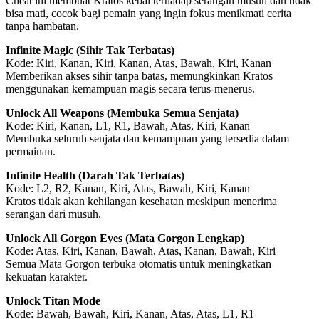
Cheat ini membuat Kratos kebal terhadap serangan musuh dan tidak
bisa mati, cocok bagi pemain yang ingin fokus menikmati cerita
tanpa hambatan.
Infinite Magic (Sihir Tak Terbatas)
Kode: Kiri, Kanan, Kiri, Kanan, Atas, Bawah, Kiri, Kanan
Memberikan akses sihir tanpa batas, memungkinkan Kratos
menggunakan kemampuan magis secara terus-menerus.
Unlock All Weapons (Membuka Semua Senjata)
Kode: Kiri, Kanan, L1, R1, Bawah, Atas, Kiri, Kanan
Membuka seluruh senjata dan kemampuan yang tersedia dalam
permainan.
Infinite Health (Darah Tak Terbatas)
Kode: L2, R2, Kanan, Kiri, Atas, Bawah, Kiri, Kanan
Kratos tidak akan kehilangan kesehatan meskipun menerima
serangan dari musuh.
Unlock All Gorgon Eyes (Mata Gorgon Lengkap)
Kode: Atas, Kiri, Kanan, Bawah, Atas, Kanan, Bawah, Kiri
Semua Mata Gorgon terbuka otomatis untuk meningkatkan
kekuatan karakter.
Unlock Titan Mode
Kode: Bawah, Bawah, Kiri, Kanan, Atas, Atas, L1, R1