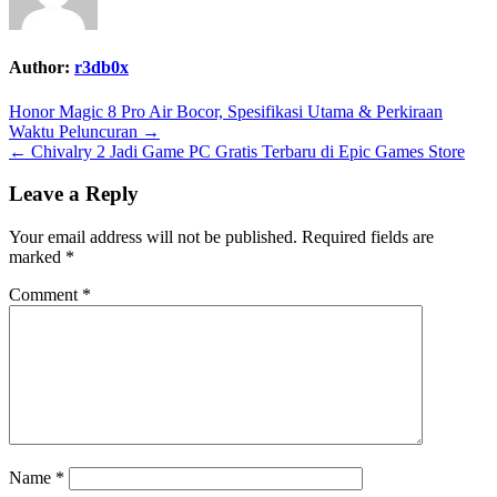
Author:
r3db0x
Post
Honor Magic 8 Pro Air Bocor, Spesifikasi Utama & Perkiraan
Waktu Peluncuran →
navigation
← Chivalry 2 Jadi Game PC Gratis Terbaru di Epic Games Store
Leave a Reply
Your email address will not be published.
Required fields are
marked
*
Comment
*
Name
*