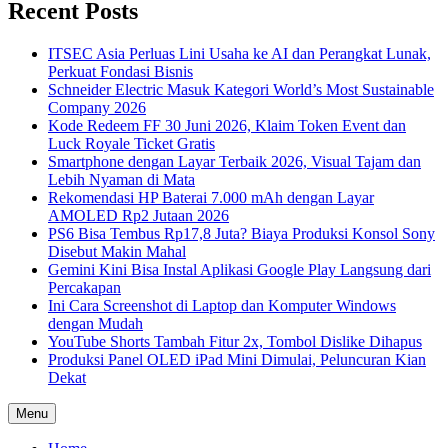
Recent Posts
ITSEC Asia Perluas Lini Usaha ke AI dan Perangkat Lunak,
Perkuat Fondasi Bisnis
Schneider Electric Masuk Kategori World’s Most Sustainable
Company 2026
Kode Redeem FF 30 Juni 2026, Klaim Token Event dan
Luck Royale Ticket Gratis
Smartphone dengan Layar Terbaik 2026, Visual Tajam dan
Lebih Nyaman di Mata
Rekomendasi HP Baterai 7.000 mAh dengan Layar
AMOLED Rp2 Jutaan 2026
PS6 Bisa Tembus Rp17,8 Juta? Biaya Produksi Konsol Sony
Disebut Makin Mahal
Gemini Kini Bisa Instal Aplikasi Google Play Langsung dari
Percakapan
Ini Cara Screenshot di Laptop dan Komputer Windows
dengan Mudah
YouTube Shorts Tambah Fitur 2x, Tombol Dislike Dihapus
Produksi Panel OLED iPad Mini Dimulai, Peluncuran Kian
Dekat
Menu