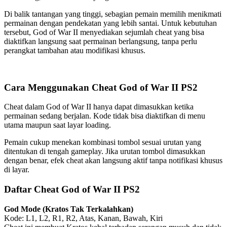
Di balik tantangan yang tinggi, sebagian pemain memilih menikmati
permainan dengan pendekatan yang lebih santai. Untuk kebutuhan
tersebut, God of War II menyediakan sejumlah cheat yang bisa
diaktifkan langsung saat permainan berlangsung, tanpa perlu
perangkat tambahan atau modifikasi khusus.
Cara Menggunakan Cheat God of War II PS2
Cheat dalam God of War II hanya dapat dimasukkan ketika
permainan sedang berjalan. Kode tidak bisa diaktifkan di menu
utama maupun saat layar loading.
Pemain cukup menekan kombinasi tombol sesuai urutan yang
ditentukan di tengah gameplay. Jika urutan tombol dimasukkan
dengan benar, efek cheat akan langsung aktif tanpa notifikasi khusus
di layar.
Daftar Cheat God of War II PS2
God Mode (Kratos Tak Terkalahkan)
Kode: L1, L2, R1, R2, Atas, Kanan, Bawah, Kiri