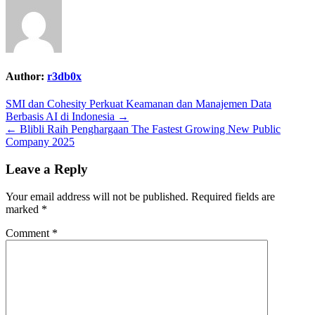
Author:
r3db0x
Post
SMI dan Cohesity Perkuat Keamanan dan Manajemen Data
Berbasis AI di Indonesia →
navigation
← Blibli Raih Penghargaan The Fastest Growing New Public
Company 2025
Leave a Reply
Your email address will not be published.
Required fields are
marked
*
Comment
*