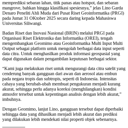
memprediksi sebaran lahan, titik panas atau hotspot, dan sebaran
mangrove, bahkan hingga klasifikasi spesiesnya,” jelas Lino Garda
Denaro Peneliti Ahli Muda dari Pusat Riset Geoinformatika (PRGI)
pada Jumat 31 OKtober 2025 secara daring kepada Mahasiswa
Universitas Siliwangi.
Badan Riset dan Inovasi Nasional (BRIN) melalui PRGI pada
Organisasi Riset Elektronika dan Informatika (OREI), tengah
mengembangkan Geomimo atau Geoinformatika Multi Input Multi
Output sebagai platform untuk mengolah berbagai data input seperti
data citra. Untuk menghasilkan produk informasi geospasial yang
dapat digunakan dalam pengambilan keputusan berbagai sektor.
“Kami juga melakukan riset untuk mengurangi data citra satelit yang
cenderung banyak gangguan dari awan dan aerosol atau embun
pada negara tropis dan subtropis, seperti di Indonesia. Intensitas
cahaya yang berubah-ubah membuat pengukuran menjadi kurang
akurat, sehingga perlu adanya koreksi (menghilangkan) kondisi
atmosfer tersebut untuk kepentingan analisis dengan lebih akurat,”
imbuhnya.
Dengan Geomimo, lanjut Lino, gangguan tersebut dapat diperbaiki
sehingga data yang dihasilkan menjadi lebih akurat dan prediksi
yang dilakukan lebih mendekati nilai properti objek sebenarnya.