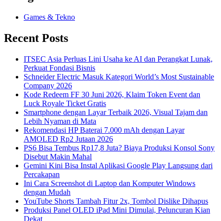
Games & Tekno
Recent Posts
ITSEC Asia Perluas Lini Usaha ke AI dan Perangkat Lunak,
Perkuat Fondasi Bisnis
Schneider Electric Masuk Kategori World’s Most Sustainable
Company 2026
Kode Redeem FF 30 Juni 2026, Klaim Token Event dan
Luck Royale Ticket Gratis
Smartphone dengan Layar Terbaik 2026, Visual Tajam dan
Lebih Nyaman di Mata
Rekomendasi HP Baterai 7.000 mAh dengan Layar
AMOLED Rp2 Jutaan 2026
PS6 Bisa Tembus Rp17,8 Juta? Biaya Produksi Konsol Sony
Disebut Makin Mahal
Gemini Kini Bisa Instal Aplikasi Google Play Langsung dari
Percakapan
Ini Cara Screenshot di Laptop dan Komputer Windows
dengan Mudah
YouTube Shorts Tambah Fitur 2x, Tombol Dislike Dihapus
Produksi Panel OLED iPad Mini Dimulai, Peluncuran Kian
Dekat