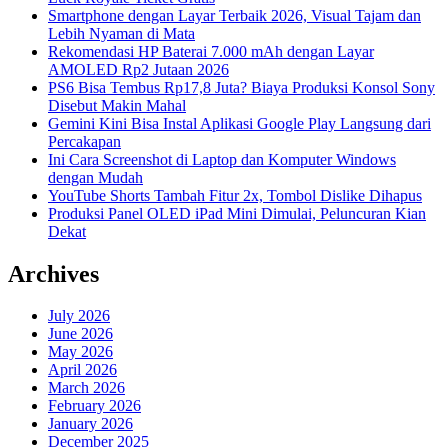
Smartphone dengan Layar Terbaik 2026, Visual Tajam dan
Lebih Nyaman di Mata
Rekomendasi HP Baterai 7.000 mAh dengan Layar
AMOLED Rp2 Jutaan 2026
PS6 Bisa Tembus Rp17,8 Juta? Biaya Produksi Konsol Sony
Disebut Makin Mahal
Gemini Kini Bisa Instal Aplikasi Google Play Langsung dari
Percakapan
Ini Cara Screenshot di Laptop dan Komputer Windows
dengan Mudah
YouTube Shorts Tambah Fitur 2x, Tombol Dislike Dihapus
Produksi Panel OLED iPad Mini Dimulai, Peluncuran Kian
Dekat
Archives
July 2026
June 2026
May 2026
April 2026
March 2026
February 2026
January 2026
December 2025