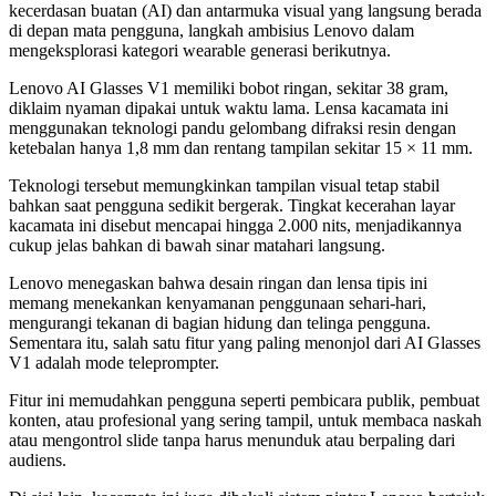
kecerdasan buatan (AI) dan antarmuka visual yang langsung berada
di depan mata pengguna, langkah ambisius Lenovo dalam
mengeksplorasi kategori wearable generasi berikutnya.
Lenovo AI Glasses V1 memiliki bobot ringan, sekitar 38 gram,
diklaim nyaman dipakai untuk waktu lama. Lensa kacamata ini
menggunakan teknologi pandu gelombang difraksi resin dengan
ketebalan hanya 1,8 mm dan rentang tampilan sekitar 15 × 11 mm.
Teknologi tersebut memungkinkan tampilan visual tetap stabil
bahkan saat pengguna sedikit bergerak. Tingkat kecerahan layar
kacamata ini disebut mencapai hingga 2.000 nits, menjadikannya
cukup jelas bahkan di bawah sinar matahari langsung.
Lenovo menegaskan bahwa desain ringan dan lensa tipis ini
memang menekankan kenyamanan penggunaan sehari-hari,
mengurangi tekanan di bagian hidung dan telinga pengguna.
Sementara itu, salah satu fitur yang paling menonjol dari AI Glasses
V1 adalah mode teleprompter.
Fitur ini memudahkan pengguna seperti pembicara publik, pembuat
konten, atau profesional yang sering tampil, untuk membaca naskah
atau mengontrol slide tanpa harus menunduk atau berpaling dari
audiens.