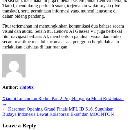
Di sisi lain, kacamata ini juga dibekali sistem pintar Lenovo bertajuk
Tianxi, mendukung perintah suara, terjemahan waktu-nyata (live
translate), serta permintaan informasi yang muncul langsung di
dalam bidang pandang.
Fitur terjemahan ini memungkinkan komunikasi dua bahasa secara
visual dan audio. Selain itu, Lenovo AI Glasses V1 juga berbekal
fitur navigasi berbasis AI, memberikan panduan visual dan audio
secara real-time melalui kacamata saat pengguna berpindah atau
melakukan aktivitas di luar ruangan.
Author:
r3db0x
Post
Xiaomi Luncurkan Redmi Pad 2 Pro, Harganya Mulai Rp4 Jutaan
→
navigation
← Keseruan Opening Grand Finals MPL ID S16, Suguhkan
Budaya Indonesia Lewat Kolaborasi Ekraf dan MOONTON
Leave a Reply