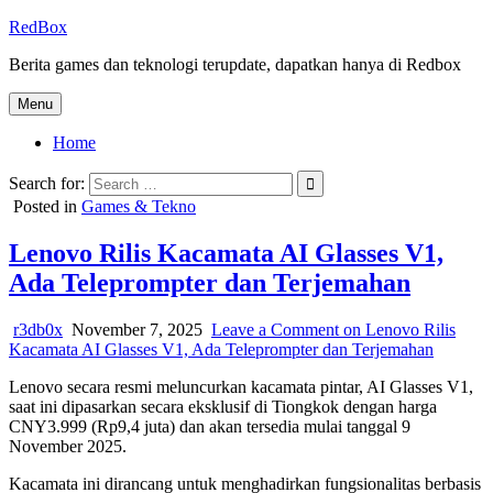
Skip
RedBox
to
Berita games dan teknologi terupdate, dapatkan hanya di Redbox
content
Menu
Home
Search for:
Posted in
Games & Tekno
Lenovo Rilis Kacamata AI Glasses V1,
Ada Teleprompter dan Terjemahan
r3db0x
November 7, 2025
Leave a Comment
on Lenovo Rilis
Kacamata AI Glasses V1, Ada Teleprompter dan Terjemahan
Lenovo secara resmi meluncurkan kacamata pintar, AI Glasses V1,
saat ini dipasarkan secara eksklusif di Tiongkok dengan harga
CNY3.999 (Rp9,4 juta) dan akan tersedia mulai tanggal 9
November 2025.
Kacamata ini dirancang untuk menghadirkan fungsionalitas berbasis