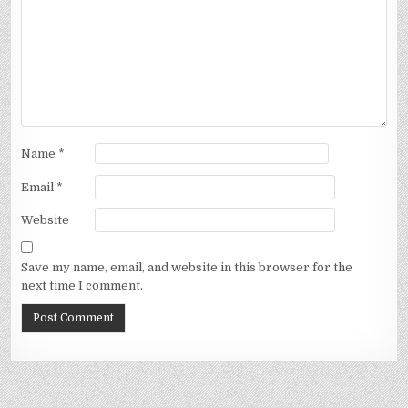
Name
*
Email
*
Website
Save my name, email, and website in this browser for the
next time I comment.