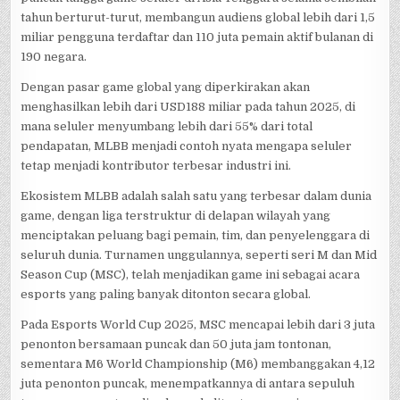
tahun berturut-turut, membangun audiens global lebih dari 1,5
miliar pengguna terdaftar dan 110 juta pemain aktif bulanan di
190 negara.
Dengan pasar game global yang diperkirakan akan
menghasilkan lebih dari USD188 miliar pada tahun 2025, di
mana seluler menyumbang lebih dari 55% dari total
pendapatan, MLBB menjadi contoh nyata mengapa seluler
tetap menjadi kontributor terbesar industri ini.
Ekosistem MLBB adalah salah satu yang terbesar dalam dunia
game, dengan liga terstruktur di delapan wilayah yang
menciptakan peluang bagi pemain, tim, dan penyelenggara di
seluruh dunia. Turnamen unggulannya, seperti seri M dan Mid
Season Cup (MSC), telah menjadikan game ini sebagai acara
esports yang paling banyak ditonton secara global.
Pada Esports World Cup 2025, MSC mencapai lebih dari 3 juta
penonton bersamaan puncak dan 50 juta jam tontonan,
sementara M6 World Championship (M6) membanggakan 4,12
juta penonton puncak, menempatkannya di antara sepuluh