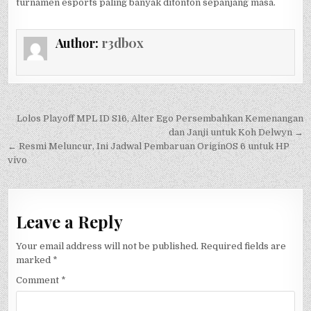
turnamen esports paling banyak ditonton sepanjang masa.
Author:
r3db0x
Post
Lolos Playoff MPL ID S16, Alter Ego Persembahkan Kemenangan
navigation
dan Janji untuk Koh Delwyn →
← Resmi Meluncur, Ini Jadwal Pembaruan OriginOS 6 untuk HP
vivo
Leave a Reply
Your email address will not be published.
Required fields are
marked
*
Comment
*