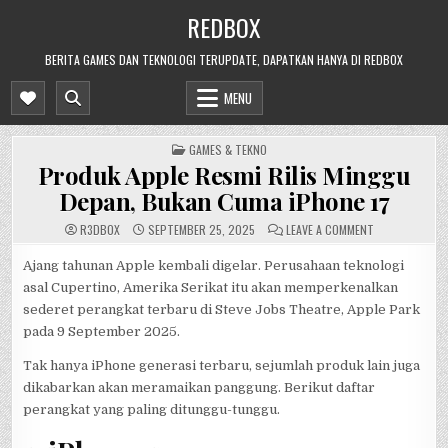
Skip
REDBOX
to
content
BERITA GAMES DAN TEKNOLOGI TERUPDATE, DAPATKAN HANYA DI REDBOX
MENU
POSTED
GAMES & TEKNO
IN
Produk Apple Resmi Rilis Minggu
Depan, Bukan Cuma iPhone 17
ON
R3DB0X
SEPTEMBER 25, 2025
LEAVE A COMMENT
PRODUK
APPLE
RESMI
Ajang tahunan Apple kembali digelar. Perusahaan teknologi
RILIS
asal Cupertino, Amerika Serikat itu akan memperkenalkan
MINGGU
DEPAN,
sederet perangkat terbaru di Steve Jobs Theatre, Apple Park
BUKAN
CUMA
pada 9 September 2025.
IPHONE
17
Tak hanya iPhone generasi terbaru, sejumlah produk lain juga
dikabarkan akan meramaikan panggung. Berikut daftar
perangkat yang paling ditunggu-tunggu.