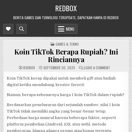
Skip
REDBOX
to
content
BERITA GAMES DAN TEKNOLOGI TERUPDATE, DAPATKAN HANYA DI REDBOX
MENU
POSTED
GAMES & TEKNO
IN
Koin TikTok Berapa Rupiah? Ini
Rinciannya
ON
R3DB0X
SEPTEMBER 20, 2025
LEAVE A COMMENT
KOIN
TIKTOK
BERAPA
Koin TikTok kerap dipakai untuk membeli gift atau hadiah
RUPIAH?
digital ketika mendukung kreator favorit.
INI
RINCIANNYA
Namun, berapa sebenarnya harga 1 koin TikTok dalam rupiah?
Berdasarkan penelusuran dari sejumlah sumber, nilai 1 koin
TikTok tidak memiliki angka yang benar-benar tetap.
Perbedaan harga muncul karena beberapa faktor, seperti
platform pembelian (Android, iOS, atau web), metode
pembayaran, hingga adanya promo atau bonus tertentu.