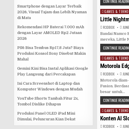
CONTINUE READIN
Smartphone dengan Layar Terbaik
GAMES & TEKNO
Posted
2026, Visual Tajam dan Lebih Nyaman
in
di Mata
Little Night
R3DB0X
JUNE
Rekomendasi HP Baterai 7.000 mAh
dengan Layar AMOLED Rp2 Jutaan
Bandai Namco E
2026
mereka, Little
CONTINUE READIN
PS6 Bisa Tembus Rp17,8 Juta? Biaya
Produksi Konsol Sony Disebut Makin
GAMES & TEKNO
Posted
Mahal
in
Motorola Ed
Gemini Kini Bisa Instal Aplikasi Google
R3DB0X
JUNE
Play Langsung dari Percakapan
Motorola diam-
Ini Cara Screenshot di Laptop dan
Fusion. Berdas
Komputer Windows dengan Mudah
besar untuk…
YouTube Shorts Tambah Fitur 2x,
CONTINUE READIN
Tombol Dislike Dihapus
GAMES & TEKNO
Posted
Produksi Panel OLED iPad Mini
in
Konten AI Sl
Dimulai, Peluncuran Kian Dekat
R3DB0X
JUNE