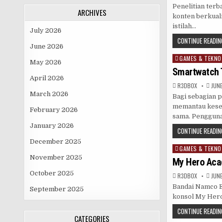
Penelitian ter
ARCHIVES
konten berkual
istilah…
July 2026
CONTINUE READIN
June 2026
GAMES & TEKNO
Posted
May 2026
in
Smartwatch 
April 2026
R3DB0X
JUNE
March 2026
Bagi sebagian 
memantau keseh
February 2026
sama. Penggun
January 2026
CONTINUE READIN
December 2025
GAMES & TEKNO
Posted
November 2025
in
My Hero Acad
October 2025
R3DB0X
JUNE
Bandai Namco E
September 2025
konsol My Hero
CONTINUE READIN
CATEGORIES