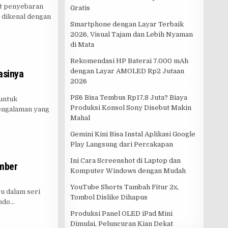
it penyebaran
Gratis
 dikenal dengan
Smartphone dengan Layar Terbaik
2026, Visual Tajam dan Lebih Nyaman
di Mata
Rekomendasi HP Baterai 7.000 mAh
dengan Layar AMOLED Rp2 Jutaan
asinya
2026
PS6 Bisa Tembus Rp17,8 Juta? Biaya
 untuk
Produksi Konsol Sony Disebut Makin
engalaman yang
Mahal
Gemini Kini Bisa Instal Aplikasi Google
Play Langsung dari Percakapan
Ini Cara Screenshot di Laptop dan
ember
Komputer Windows dengan Mudah
YouTube Shorts Tambah Fitur 2x,
u dalam seri
Tombol Dislike Dihapus
endo…
Produksi Panel OLED iPad Mini
Dimulai, Peluncuran Kian Dekat