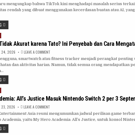
KONTEN
baru mengungkap bahwa TikTok kini menghadapi masalah serius terka
AI
SLOP
itas rendah yang dibuat menggunakan kecerdasan buatan atau AI, yang
BANJIRI
TIKTOK,
ANAK-
ANAK
G
PALING
KENA
DAMPAKNYA
Tidak Akurat karena Tato? Ini Penyebab dan Cara Mengat
ON
 24, 2026
LEAVE A COMMENT
SMARTWATCH
pengguna, smartwatch atau fitness tracker menjadi perangkat penting
TIDAK
AKURAT
atan dan aktivitas harian. Namun, tidak semua orang mendapatkan p
KARENA
TATO?
a…
INI
PENYEBAB
G
DAN
CARA
MENGATASINYA
emia: All’s Justice Masuk Nintendo Switch 2 per 3 Sept
ON
 23, 2026
LEAVE A COMMENT
MY
ntertainment Asia resmi mengumumkan jadwal perilisan game terbar
HERO
ACADEMIA:
 Academia, yaitu My Hero Academia: All’s Justice, untuk konsol Nint
ALL’S
JUSTICE
G
MASUK
NINTENDO