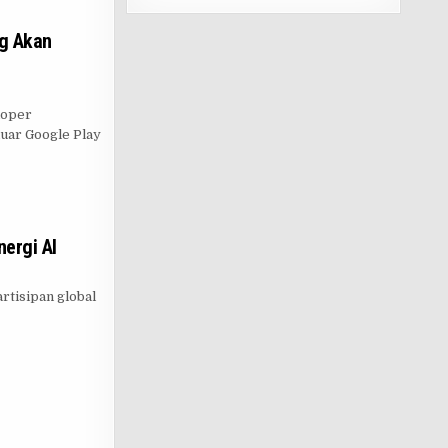
ng Akan
loper
luar Google Play
nergi AI
rtisipan global