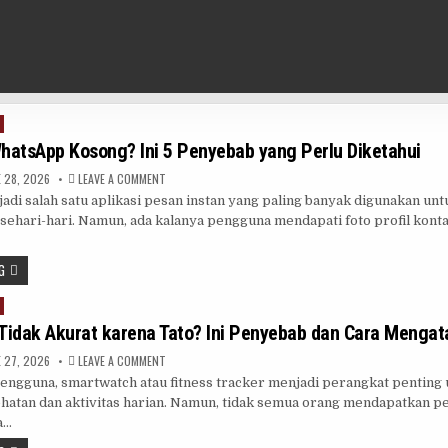
WhatsApp Kosong? Ini 5 Penyebab yang Perlu Diketahui
ON
 28, 2026
LEAVE A COMMENT
FOTO
i salah satu aplikasi pesan instan yang paling banyak digunakan unt
PROFIL
WHATSAPP
ehari-hari. Namun, ada kalanya pengguna mendapati foto profil kontak
KOSONG?
INI
5
PENYEBAB
G
YANG
PERLU
DIKETAHUI
Tidak Akurat karena Tato? Ini Penyebab dan Cara Mengat
ON
 27, 2026
LEAVE A COMMENT
SMARTWATCH
pengguna, smartwatch atau fitness tracker menjadi perangkat penting
TIDAK
AKURAT
atan dan aktivitas harian. Namun, tidak semua orang mendapatkan p
KARENA
TATO?
a…
INI
PENYEBAB