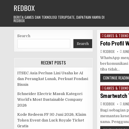
Skip
REDBOX
to
content
BERITA GAMES DAN TEKNOLOGI TERUPDATE, DAPATKAN HANYA DI
REDBOX
GAMES & TEKNO
Posted
Search
in
Foto Profil 
Search
R3DB0X
JUNE
WhatsApp menjad
RECENT POSTS
berkomunikasi s
tiba tidak…
ITSEC Asia Perluas Lini Usaha ke AI
CONTINUE READIN
dan Perangkat Lunak, Perkuat Fondasi
Bisnis
GAMES & TEKNO
Posted
in
Schneider Electric Masuk Kategori
Smartwatch 
World’s Most Sustainable Company
R3DB0X
JUNE
2026
Bagi sebagian 
Kode Redeem FF 30 Juni 2026, Klaim
memantau keseh
Token Event dan Luck Royale Ticket
sama. Penggun
Gratis