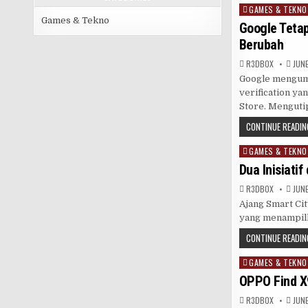
GAMES & TEKNO
Posted
Games & Tekno
in
Google Tetap
Berubah
R3DB0X
JUNE
Google mengumu
verification ya
Store. Mengut
CONTINUE READIN
GAMES & TEKNO
Posted
in
Dua Inisiati
R3DB0X
JUNE
Ajang Smart Cit
yang menampilka
CONTINUE READIN
GAMES & TEKNO
Posted
in
OPPO Find X9
R3DB0X
JUNE