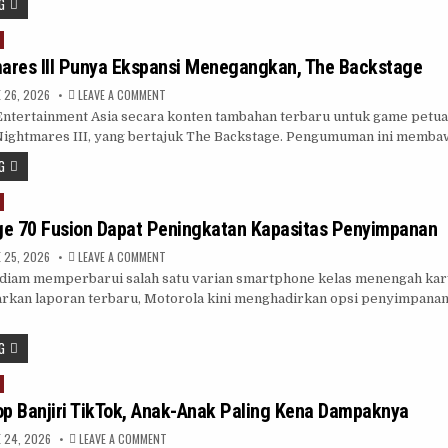
G
DAN
CARA
MENGATASINYA
mares III Punya Ekspansi Menegangkan, The Backstage
ON
 26, 2026
LEAVE A COMMENT
LITTLE
ntertainment Asia secara konten tambahan terbaru untuk game petu
NIGHTMARES
III
 Nightmares III, yang bertajuk The Backstage. Pengumuman ini memba
PUNYA
EKSPANSI
G
MENEGANGKAN,
THE
BACKSTAGE
ge 70 Fusion Dapat Peningkatan Kapasitas Penyimpanan
ON
 25, 2026
LEAVE A COMMENT
MOTOROLA
diam memperbarui salah satu varian smartphone kelas menengah kar
EDGE
70
arkan laporan terbaru, Motorola kini menghadirkan opsi penyimpanan 
FUSION
DAPAT
PENINGKATAN
KAPASITAS
G
PENYIMPANAN
op Banjiri TikTok, Anak-Anak Paling Kena Dampaknya
ON
 24, 2026
LEAVE A COMMENT