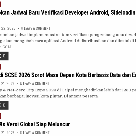
SWITCH
2
PER
kan Jadwal Baru Verifikasi Developer Android, Sideloadi
3
SEPTEMBER
ON
 22, 2026
LEAVE A COMMENT
GOOGLE
mkan jadwal implementasi sistem verifikasi pengembang atau deve
TETAPKAN
JADWAL
ng akan mengubah cara aplikasi Android didistribusikan dan diinstal di 
BARU
VERIFIKASI
ip GSM…
DEVELOPER
ANDROID,
G
SIDELOADING
AKAN
BERUBAH
f di SCSE 2026 Sorot Masa Depan Kota Berbasis Data dan E
ON
 21, 2026
LEAVE A COMMENT
DUA
y & Net-Zero City Expo 2026 di Taipei menghadirkan lebih dari 250 pa
INISIATIF
DI
n berbagai inovasi kota pintar. Di antara peserta…
SCSE
2026
G
SOROT
MASA
DEPAN
KOTA
BERBASIS
s Versi Global Siap Meluncur
DATA
DAN
ENERGI
ON
 21, 2026
LEAVE A COMMENT
AI
OPPO