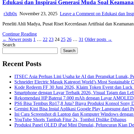
Edukasi dan Inspirasi Generasi Muda Soal Keamana
r3db0x
November 23, 2025
Leave a Comment
on Edukasi dan Insp
Peneliti Ahli Madya, Pusat Riset Kecerdasan Artifisial dan Keama
Continue Reading
Posts
← Newer posts
1
…
22
23
24
25
26
…
31
Older posts →
Search
pagination
Search
Recent Posts
ITSEC Asia Perluas Lini Usaha ke AI dan Perangkat Lunak, Pe
Schneider Electric Masuk Kategori World’s Most Sustainable
Kode Redeem FF 30 Juni 2026, Klaim Token Event dan Luck R
Smartphone dengan Layar Terbaik 2026, Visual Tajam dan Le
Rekomendasi HP Baterai 7.000 mAh dengan Layar AMOLED 
PS6 Bisa Tembus Rp17,8 Juta? Biaya Produksi Konsol Sony 
Gemini Kini Bisa Instal Aplikasi Google Play Langsung dari P
Ini Cara Screenshot di Laptop dan Komputer Windows denga
YouTube Shorts Tambah Fitur 2x, Tombol Dislike Dihapus
Produksi Panel OLED iPad Mini Dimulai, Peluncuran Kian De