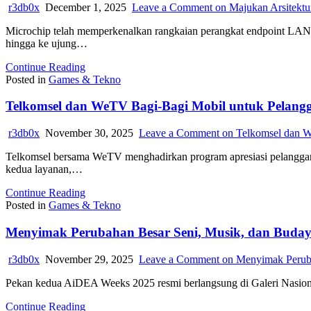
r3db0x
December 1, 2025
Leave a Comment
on Majukan Arsitekt
Microchip telah memperkenalkan rangkaian perangkat endpoint LAN8
hingga ke ujung…
Continue Reading
Posted in
Games & Tekno
Telkomsel dan WeTV Bagi-Bagi Mobil untuk Pelang
r3db0x
November 30, 2025
Leave a Comment
on Telkomsel dan W
Telkomsel bersama WeTV menghadirkan program apresiasi pelanggan
kedua layanan,…
Continue Reading
Posted in
Games & Tekno
Menyimak Perubahan Besar Seni, Musik, dan Buday
r3db0x
November 29, 2025
Leave a Comment
on Menyimak Peruba
Pekan kedua AiDEA Weeks 2025 resmi berlangsung di Galeri Nasional 
Continue Reading