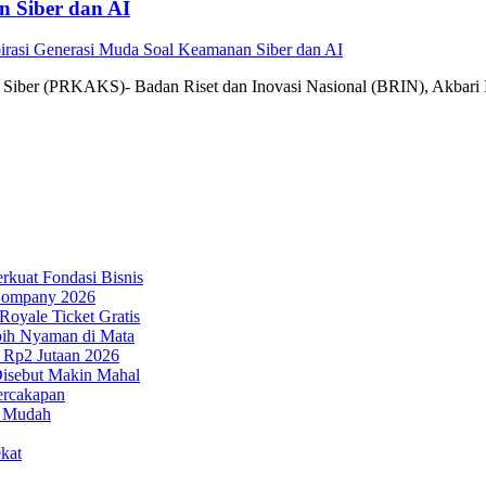
n Siber dan AI
irasi Generasi Muda Soal Keamanan Siber dan AI
nan Siber (PRKAKS)- Badan Riset dan Inovasi Nasional (BRIN), Akba
rkuat Fondasi Bisnis
 Company 2026
oyale Ticket Gratis
bih Nyaman di Mata
Rp2 Jutaan 2026
Disebut Makin Mahal
ercakapan
n Mudah
kat