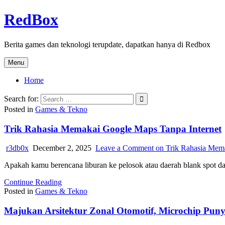
Skip
RedBox
to
content
Berita games dan teknologi terupdate, dapatkan hanya di Redbox
Menu
Home
Search for:
Posted in
Games & Tekno
Trik Rahasia Memakai Google Maps Tanpa Internet
r3db0x
December 2, 2025
Leave a Comment
on Trik Rahasia Mema
Apakah kamu berencana liburan ke pelosok atau daerah blank spot da
Continue Reading
Posted in
Games & Tekno
Majukan Arsitektur Zonal Otomotif, Microchip Pu