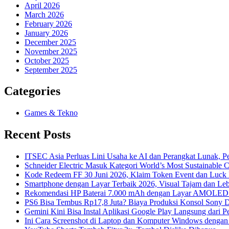
April 2026
March 2026
February 2026
January 2026
December 2025
November 2025
October 2025
September 2025
Categories
Games & Tekno
Recent Posts
ITSEC Asia Perluas Lini Usaha ke AI dan Perangkat Lunak, Pe
Schneider Electric Masuk Kategori World’s Most Sustainable
Kode Redeem FF 30 Juni 2026, Klaim Token Event dan Luck R
Smartphone dengan Layar Terbaik 2026, Visual Tajam dan Le
Rekomendasi HP Baterai 7.000 mAh dengan Layar AMOLED 
PS6 Bisa Tembus Rp17,8 Juta? Biaya Produksi Konsol Sony 
Gemini Kini Bisa Instal Aplikasi Google Play Langsung dari P
Ini Cara Screenshot di Laptop dan Komputer Windows denga