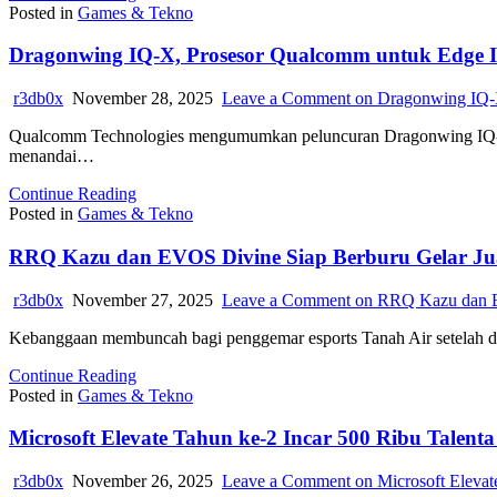
Posted in
Games & Tekno
Dragonwing IQ-X, Prosesor Qualcomm untuk Edge In
r3db0x
November 28, 2025
Leave a Comment
on Dragonwing IQ-X
Qualcomm Technologies mengumumkan peluncuran Dragonwing IQ-X Ser
menandai…
Continue Reading
Posted in
Games & Tekno
RRQ Kazu dan EVOS Divine Siap Berburu Gelar J
r3db0x
November 27, 2025
Leave a Comment
on RRQ Kazu dan E
Kebanggaan membuncah bagi penggemar esports Tanah Air setelah d
Continue Reading
Posted in
Games & Tekno
Microsoft Elevate Tahun ke-2 Incar 500 Ribu Talenta 
r3db0x
November 26, 2025
Leave a Comment
on Microsoft Elevate