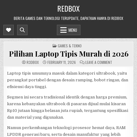
Skip
REDBOX
to
content
BERITA GAMES DAN TEKNOLOGI TERUPDATE, DAPATKAN HANYA DI REDBOX
MENU
POSTED
GAMES & TEKNO
IN
Pilihan Laptop Tipis Murah di 2026
ON
R3DB0X
FEBRUARY 11, 2026
LEAVE A COMMENT
PILIHAN
LAPTOP
TIPIS
Laptop tipis umumnya masuk dalam kategori ultrabook, yaitu
MURAH
perangkat portabel dengan desain ramping, bobot ringan, dan
DI
2026
efisiensi daya tinggi.
Segmen ini secara tradisional identik dengan harga premium,
karena kebanyakan ultrabook di pasaran dijual mulai kisaran
Rp10 jutaan hingga belasan juta rupiah, tergantung spesifikasi
dan material yang digunakan.
Namun perkembangan teknologi prosesor hemat daya, RAM
LPDDR generasi baru, serta desain manufaktur yang lebih